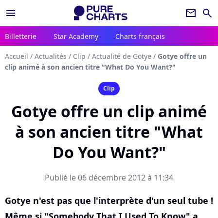
menu
newsletter
search
Billetterie
Star Academy
Charts français
Accueil
/
Actualités
/
Clip
/
Actualité de Gotye
/
Gotye offre un
clip animé à son ancien titre "What Do You Want?"
Clip
Gotye offre un clip animé
à son ancien titre "What
Do You Want?"
Publié le 06 décembre 2012 à 11:34
Gotye n'est pas que l'interprète d'un seul tube !
Même si "Somebody That I Used To Know" a