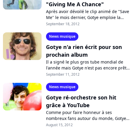
"Giving Me A Chance"
Après avoir dévoilé le clip animé de "Save
Me" le mois dernier, Gotye emploie la
même stratégie pour "Giving Me a
September 18, 2012
Chance", nouvel extrait de son album...
News musique
Gotye n'a rien écrit pour son
prochain album
Il a signé le plus gros tube mondial de
l'année mais Gotye n'est pas encore prêt à
enchaîner avec un nouvel opus. Le
September 11, 2012
chanteur australo-belge a en effet...
News musique
Gotye ré-orchestre son hit
grâce à YouTube
Comme pour faire honneur à ses
nombreux fans autour du monde, Gotye
vient de dévoiler un remix de son tube
August 15, 2012
"Somebody that I Used to Know"