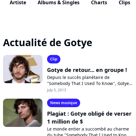
Artiste
Albums & Singles
Charts
Clips
Actualité de Gotye
Clip
Gotye de retour... en groupe !
Depuis le succès planétaire de
"Somebody That I Used To Know", Gotye
s'était fait relativement discret sans pour
July 5, 2013
autant cesser toute activité. Le chanteur...
News musique
Plagiat : Gotye obligé de verser
1 million de $
Le monde entier a succombé au charme
du tube "Somebody That I Used to Know"