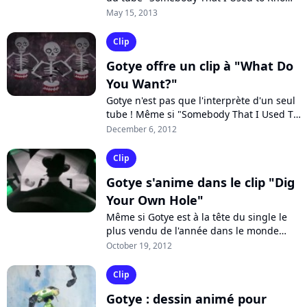
de Gotye, mais la chanson samplait
May 15, 2013
"Seville" de Luis Bonfá sans le créditer....
Clip
Gotye offre un clip à "What Do
You Want?"
Gotye n'est pas que l'interprète d'un seul
tube ! Même si "Somebody That I Used To
Know" a explosé tous les records cette
December 6, 2012
année, le chanteur a déjà publié...
Clip
Gotye s'anime dans le clip "Dig
Your Own Hole"
Même si Gotye est à la tête du single le
plus vendu de l'année dans le monde
avec "Somebody That I Used To Know",
October 19, 2012
l'Australo-belge continue de proposer...
Clip
Gotye : dessin animé pour