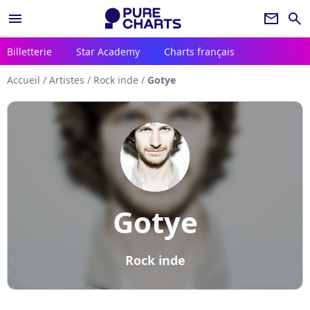
menu
newsletter
search
Billetterie
Star Academy
Charts français
Accueil
/
Artistes
/
Rock inde
/
Gotye
Gotye
Rock inde