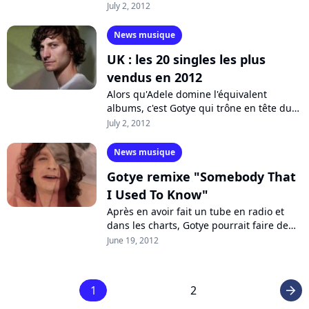
Twitter. L'info a été reprise par la chaine
July 2, 2012
d'information américaine CNN...
News musique
UK : les 20 singles les plus
vendus en 2012
Alors qu'Adele domine l'équivalent
albums, c'est Gotye qui trône en tête du
classement des singles les plus vendus
July 2, 2012
outre-Manche au premier semestre
2012....
News musique
Gotye remixe "Somebody That
I Used To Know"
Après en avoir fait un tube en radio et
dans les charts, Gotye pourrait faire de
son titre "Somebody That I Used To
June 19, 2012
Know" un incontournable en club. La...
1
2
arrow_right