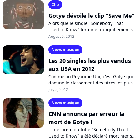
réorchestré...
Clip
Gotye dévoile le clip "Save Me"
Alors que le single "Somebody That I
Used to Know" termine tranquillement sa
carrière dans les charts, le chanteur
August 6, 2012
Gotye lance le single "Save Me" sur...
News musique
Les 20 singles les plus vendus
aux USA en 2012
Comme au Royaume-Uni, c'est Gotye qui
domine le classement des titres les plus
vendus outre-Atlantique au premier
July 5, 2012
semestre 2012. Le chanteur australo-
belge...
News musique
CNN annonce par erreur la
mort de Gotye !
L'interprète du tube "Somebody That I
Used to Know" a été déclaré mort hier sur