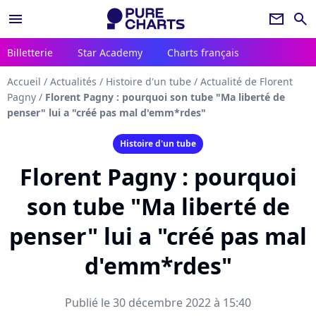
menu
newsletter
search
Billetterie
Star Academy
Charts français
Accueil
/
Actualités
/
Histoire d'un tube
/
Actualité de Florent
Pagny
/
Florent Pagny : pourquoi son tube "Ma liberté de
penser" lui a "créé pas mal d'emm*rdes"
Histoire d'un tube
Florent Pagny : pourquoi
son tube "Ma liberté de
penser" lui a "créé pas mal
d'emm*rdes"
Publié le 30 décembre 2022 à 15:40