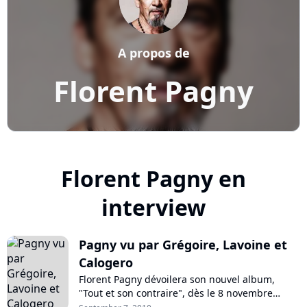
A propos de
Florent Pagny
Florent Pagny en
interview
Pagny vu par Grégoire, Lavoine et
Calogero
Florent Pagny dévoilera son nouvel album,
"Tout et son contraire", dès le 8 novembre
prochain. Un disque sur lequel collaborent