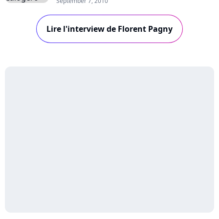
September 7, 2010
notamment Emmanuelle Cosso-Merad, Jérôme
Attal, Vincent Baguian, Daran, John Mamann,
Lire l'interview de Florent Pagny
mais aussi Grégoire, Marc Lavoine, et Calogero
: visionnez les interview de ces trois derniers...