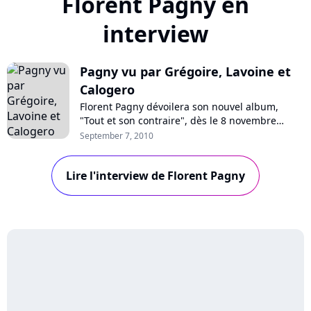
Florent Pagny en
interview
Pagny vu par Grégoire, Lavoine et
Calogero
Florent Pagny dévoilera son nouvel album,
"Tout et son contraire", dès le 8 novembre
prochain. Un disque sur lequel collaborent
September 7, 2010
notamment Emmanuelle Cosso-Merad, Jérôme
Attal, Vincent Baguian, Daran, John Mamann,
Lire l'interview de Florent Pagny
mais aussi Grégoire, Marc Lavoine, et Calogero
: visionnez les interview de ces trois derniers...