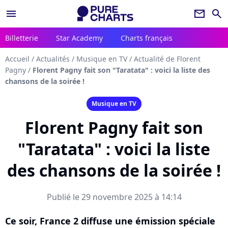
menu
newsletter
search
Billetterie
Star Academy
Charts français
Accueil
/
Actualités
/
Musique en TV
/
Actualité de Florent
Pagny
/
Florent Pagny fait son "Taratata" : voici la liste des
chansons de la soirée !
Musique en TV
Florent Pagny fait son
"Taratata" : voici la liste
des chansons de la soirée !
Publié le 29 novembre 2025 à 14:14
Ce soir, France 2 diffuse une émission spéciale