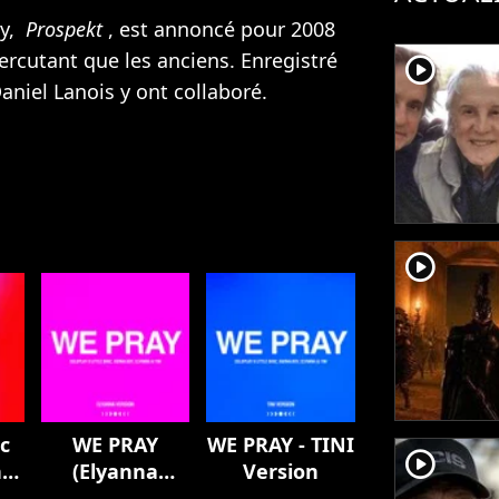
ay,
Prospekt
, est annoncé pour 2008
ercutant que les anciens. Enregistré
player2
aniel Lanois y ont collaboré.
player2
c
WE PRAY
WE PRAY - TINI
player2
n
(Elyanna
Version
Version)