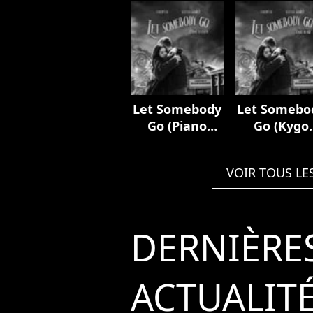
Let Somebody
Let Somebo
Go (Piano
Go (Kygo
Version)
Remix)
VOIR TOUS LE
DERNIÈRE
ACTUALIT