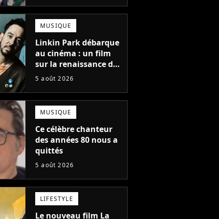
une suite...
totalement différente
MUSIQUE
Linkin Park débarque
au cinéma : un film
sur la renaissance du
groupe arrive en
5 août 2026
salles
MUSIQUE
Ce célèbre chanteur
des années 80 nous a
quittés
5 août 2026
LIFESTYLE
Le nouveau film La