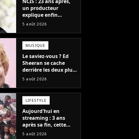
NCIS : 23 ans après,
un producteur
explique enfin
l'origine de l'idée la
5 août 2026
plus culte de la série
(et on ne parle pas du
bateau)
MUSIQUE
Le saviez-vous ? Ed
Sheeran se cache
derrière les deux plus
gros tubes du
5 août 2026
moment !
LIFESTYLE
Aujourd'hui en
streaming : 3 ans
après sa fin, cette
série aux 13 Emmy
5 août 2026
Awards revient avec