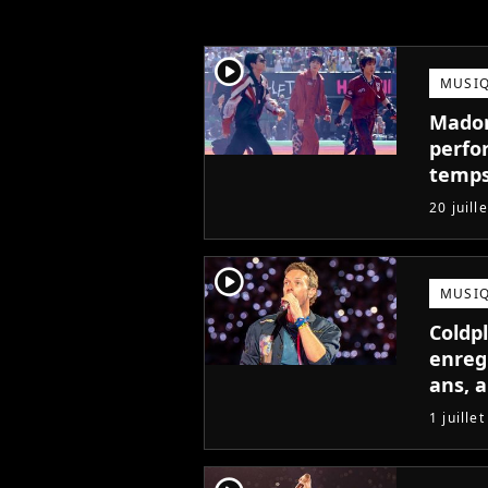
player2
MUSI
Madonn
perfo
temps
pire à
20 juill
player2
MUSI
Coldp
enreg
ans, 
1 juille