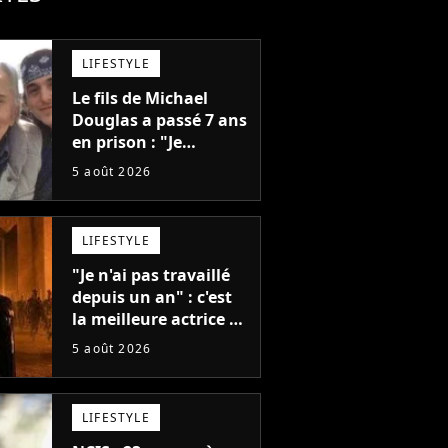
LIFESTYLE
Le fils de Michael
Douglas a passé 7 ans
en prison : "Je
distribuais des joints
5 août 2026
pour mon père"
LIFESTYLE
"Je n'ai pas travaillé
depuis un an" : c'est
la meilleure actrice de
L'Odyssée, mais
5 août 2026
personne ne veut lui
donner de rôle au
cinéma
LIFESTYLE