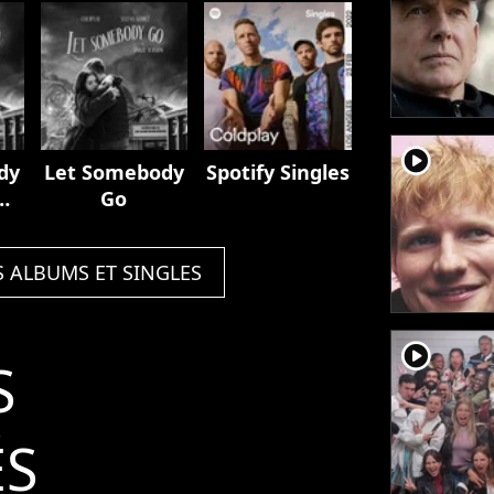
player2
dy
Let Somebody
Spotify Singles
Go
S ALBUMS ET SINGLES
player2
S
ÉS