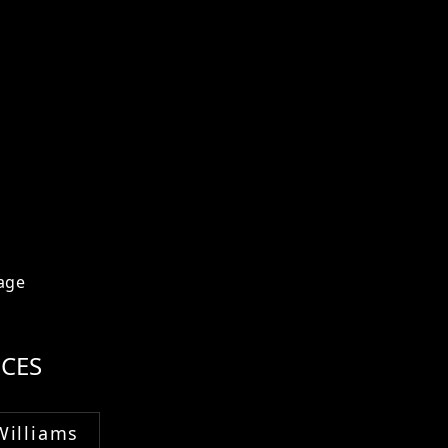
age
CES
Williams