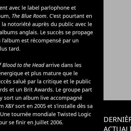
nt avec le label parlophone et
lbum,
The Blue Room
. C'est pourtant en
 la notoriété auprès du public avec le
’albums anglais. Le succès se propage
ù l’album est récompensé par un
us tard.
f Blood to the Head
arrive dans les
 énergique et plus mature que le
ccès salué par la critique et le public
ds et un Brit Awards. Le groupe part
ay sort un album live accompagné
um
X&Y
sort en 2005 et s’installe dès sa
. Une tournée mondiale Twisted Logic
DERNIÈ
ur se finir en Juillet 2006.
ACTUAL