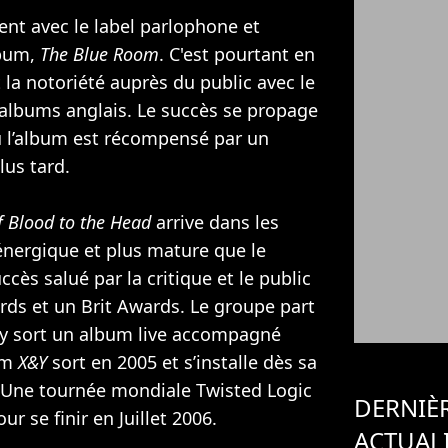
nt avec le label parlophone et
lbum,
The Blue Room
. C'est pourtant en
 la notoriété auprès du public avec le
’albums anglais. Le succès se propage
ù l’album est récompensé par un
us tard.
f Blood to the Head
arrive dans les
 énergique et plus mature que le
ccès salué par la critique et le public
ds et un Brit Awards. Le groupe part
ay sort un album live accompagné
um
X&Y
sort en 2005 et s’installe dès sa
. Une tournée mondiale Twisted Logic
DERNIÈ
ur se finir en Juillet 2006.
ACTUAL