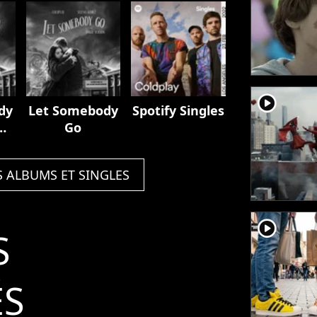
player2
dy
Let Somebody
Spotify Singles
Go
S ALBUMS ET SINGLES
player2
S
ÉS