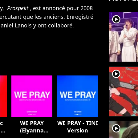
ay,
Prospekt
, est annoncé pour 2008
ercutant que les anciens. Enregistré
player2
aniel Lanois y ont collaboré.
player2
c
WE PRAY
WE PRAY - TINI
player2
n
(Elyanna
Version
Version)