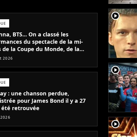
player2
QUE
a, BTS... On a classé les
rmances du spectacle de la mi-
 de la Coupe du Monde, de la
 la meilleure
et 2026
player2
QUE
lay : une chanson perdue,
istrée pour James Bond il y a 27
a été retrouvée
t 2026
player2