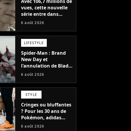
Avec 106,7 millions de
vues, cette nouvelle
série entre dans
l'histoire de Netflix en
6 août 2026
seulement 48 jours
LIFESTYLE
Spider-Man : Brand
New Day et
l'annulation de Blade
montrent que Marvel
6 août 2026
n'est plus capable de
faire quoi que ce soit
de simple
STYLE
Cringes ou bluffantes
? Pour les 30 ans de
Pokémon, adidas
dévoile une énorme
6 août 2026
collection de sneakers