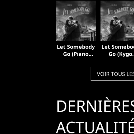
Let Somebody
Let Somebo
Go (Piano
Go (Kygo
Version)
Remix)
VOIR TOUS LE
DERNIÈRE
ACTUALIT