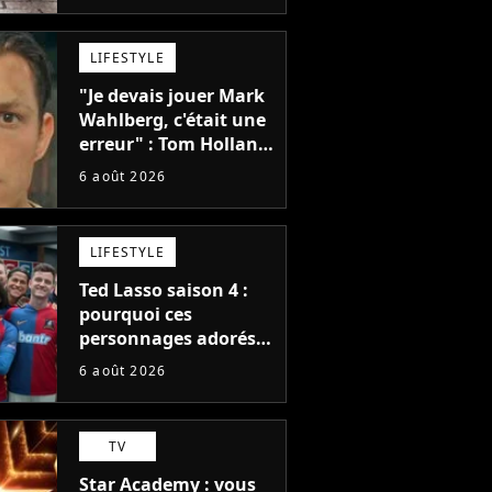
et je ne sais pas quoi
en penser
LIFESTYLE
"Je devais jouer Mark
Wahlberg, c'était une
erreur" : Tom Holland,
la star de Spider-Man,
6 août 2026
ne referait pas ce
blockbuster
LIFESTYLE
Ted Lasso saison 4 :
pourquoi ces
personnages adorés
des fans ne sont pas
6 août 2026
dans la suite ?
TV
Star Academy : vous