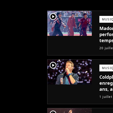
player2
MUSI
Madonn
perfo
temps
pire à
20 juill
player2
MUSI
Coldp
enreg
ans, 
1 juille