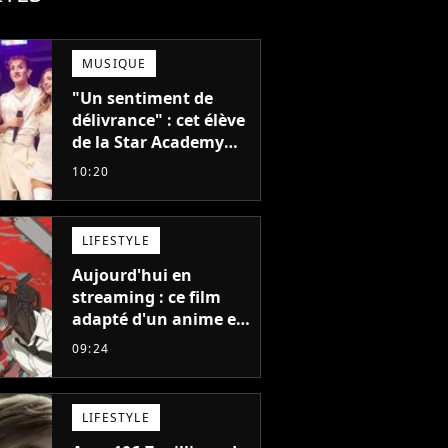
MUSIQUE
"Un sentiment de
délivrance" : cet élève
de la Star Academy
balance après la fin
10:20
de la tournée
LIFESTYLE
Aujourd'hui en
streaming : ce film
adapté d'un anime et
noté 98% est à voir
09:24
absolument... sinon
vous ne comprendrez
plus la série
LIFESTYLE