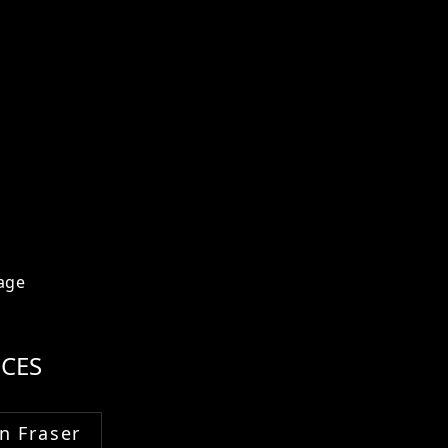
age
CES
n Fraser