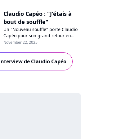
Claudio Capéo : "J'étais à
bout de souffle"
Un "Nouveau souffle" porte Claudio
Capéo pour son grand retour en
musique. Au micro de Purecharts, le
November 22, 2025
chanteur se livre sur le "coup de
fatigue" qui a précédé
l'enregistrement de son cinquième
l'interview de Claudio Capéo
album et partage son regard de
père sur le temps qui passe, thème
central d'un disque qui se veut
"populaire".