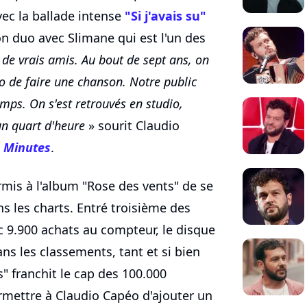
avec la ballade intense
"Si j'avais su"
on duo avec Slimane qui est l'un des
e vrais amis. Au bout de sept ans, on
olo de faire une chanson. Notre public
ps. On s'est retrouvés en studio,
un quart d'heure
» sourit Claudio
 Minutes
.
rmis à l'album "Rose des vents" de se
 les charts. Entré troisième des
 9.900 achats au compteur, le disque
ns les classements, tant et si bien
" franchit le cap des 100.000
rmettre à Claudio Capéo d'ajouter un