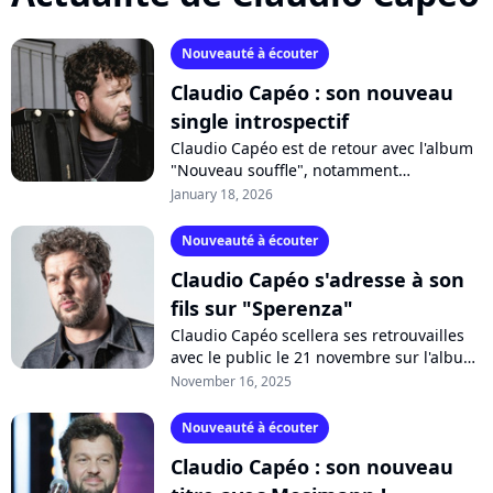
Nouveauté à écouter
Claudio Capéo : son nouveau
single introspectif
Claudio Capéo est de retour avec l'album
"Nouveau souffle", notamment
confectionné avec Joseph Kamel et
January 18, 2026
Mosimann. L'artiste fait le point sur sa vie
dans...
Nouveauté à écouter
Claudio Capéo s'adresse à son
fils sur "Sperenza"
Claudio Capéo scellera ses retrouvailles
avec le public le 21 novembre sur l'album
"Nouveau souffle". Et le chanteur
November 16, 2025
orchestre un dialogue entre lui-même...
Nouveauté à écouter
Claudio Capéo : son nouveau