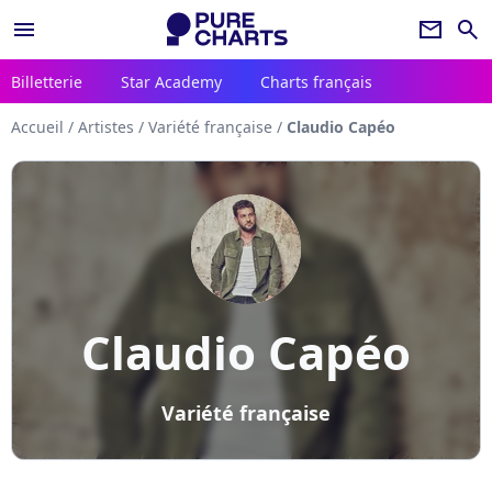
menu
newsletter
search
Billetterie
Star Academy
Charts français
Accueil
/
Artistes
/
Variété française
/
Claudio Capéo
Claudio Capéo
Variété française