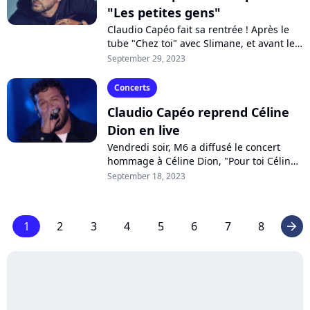
"Les petites gens"
Claudio Capéo fait sa rentrée ! Après le
tube "Chez toi" avec Slimane, et avant le
lancement de sa tournée des Zénith,
September 29, 2023
l'artiste propose un nouveau single...
Concerts
Claudio Capéo reprend Céline
Dion en live
Vendredi soir, M6 a diffusé le concert
hommage à Céline Dion, "Pour toi Céline".
Parmi les artistes invités, Claudio Capéo a
September 18, 2023
relevé le défi de reprendre...
1
2
3
4
5
6
7
8
arrow_right