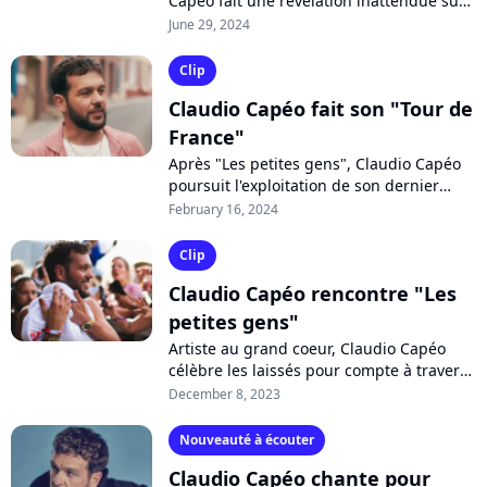
Capéo fait une révélation inattendue sur
RFM : il aurait dû collaborer avec une star
June 29, 2024
internationale. Mais pas de...
Clip
Claudio Capéo fait son "Tour de
France"
Après "Les petites gens", Claudio Capéo
poursuit l'exploitation de son dernier
album à succès "Rose des ventes". Et le
February 16, 2024
chanteur espère toucher le coeur...
Clip
Claudio Capéo rencontre "Les
petites gens"
Artiste au grand coeur, Claudio Capéo
célèbre les laissés pour compte à travers
son nouveau clip humaniste, "Les petites
December 8, 2023
gens". Il s'agit du nouvel extrait...
Nouveauté à écouter
Claudio Capéo chante pour