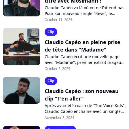
titre avec Mosimann !
Claudio Capéo va là où on ne l'attend pas.
Pour son nouveau single "Rêve", le
chanteur fait appel à deux pointures :
October 11, 2025
Joseph Kamel à l'écriture et Mosimann...
Clip
Claudio Capéo en pleine prise
de tête dans "Madame"
Claudio Capéo écrit une nouvelle page
avec "Madame", premier extrait orageux
de son nouvel album attendu "cet
October 3, 2025
automne". Découvrez le clip sur
Purecharts...
Clip
Claudio Capéo : son nouveau
clip "T'en aller"
Après avoir été coach de "The Voice Kids",
Claudio Capéo enchaîne avec un single
inédit. Sur "T'en aller", le chanteur
November 3, 2024
évoque avec émotion un sujet puissant...