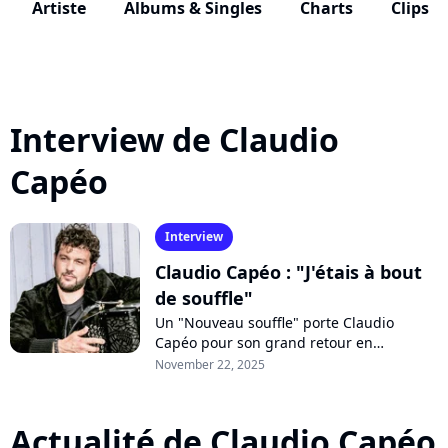
Artiste
Albums & Singles
Charts
Clips
Interview de Claudio
Capéo
Interview
Claudio Capéo : "J'étais à bout
de souffle"
Un "Nouveau souffle" porte Claudio
Capéo pour son grand retour en
musique. Au micro de Purecharts, le
November 22, 2025
chanteur se livre sur le "coup de fatigue"
qui a...
Actualité de Claudio Capéo