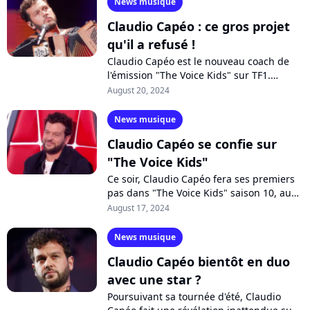
News musique
Claudio Capéo : ce gros projet
qu'il a refusé !
Claudio Capéo est le nouveau coach de
l'émission "The Voice Kids" sur TF1.
Comme Lara Fabian, Slimane et Patrick
August 20, 2024
Fiori, l'artiste a bien failli participer...
News musique
Claudio Capéo se confie sur
"The Voice Kids"
Ce soir, Claudio Capéo fera ses premiers
pas dans "The Voice Kids" saison 10, aux
côtés de Lara Fabian, Slimane et Patrick
August 17, 2024
Fiori. Un bel accomplissement...
News musique
Claudio Capéo bientôt en duo
avec une star ?
Poursuivant sa tournée d'été, Claudio