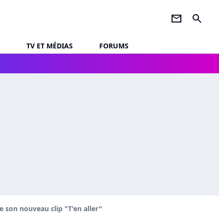
newsletter
search
TV ET MÉDIAS
FORUMS
de son nouveau clip "T'en aller"