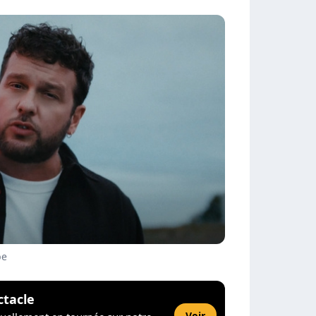
be
ctacle
Voir