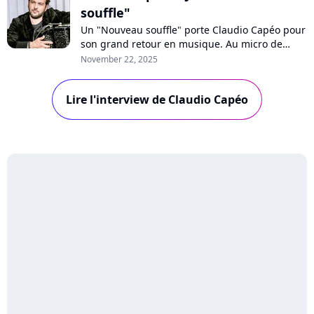
souffle"
Un "Nouveau souffle" porte Claudio Capéo pour
son grand retour en musique. Au micro de
Purecharts, le chanteur se livre sur le "coup de
November 22, 2025
fatigue" qui a précédé l'enregistrement de son
cinquième album et partage son regard de
Lire l'interview de Claudio Capéo
père sur le temps qui passe, thème central
d'un disque qui se veut "populaire".