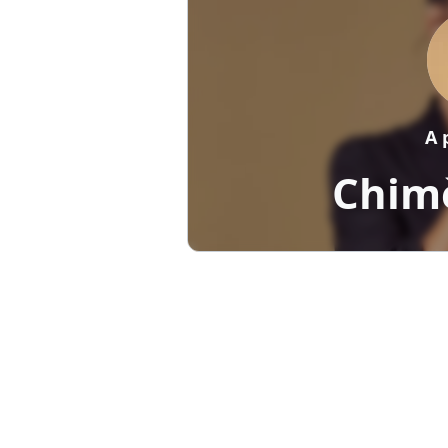
A 
Chim