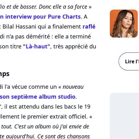
o et de bosser. Donc elle a sa force
»
n interview pour Pure Charts
. A
st Bilal Hassani qui a finalement
raflé
 n'a pas démérité : elle a terminé
son titre
"Là-haut"
, très apprécié du
Lire 
mps
di l'a vécue comme un «
nouveau
son septième album studio
.
il est attendu dans les bacs le 19
llement le premier extrait officiel. «
 tout. C'est un album où j'ai envie de
nte aujourd'hui. Ce sont des chansons