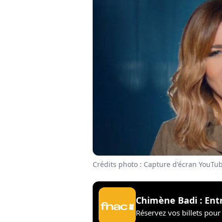
Crédits photo : Capture d'écran YouTu
Chimène Badi : Ent
Réservez vos billets pour 