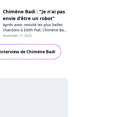
Chimène Badi : "Je n'ai pas
envie d'être un robot"
Après avoir revisité les plus belles
chansons à Edith Piaf, Chimène Badi
revient avec "Gospel & Soul, la voix
November 17, 2024
et l'âme", un album concept mêlant
reprises et inédits. Au micro de
Purecharts, la chanteuse, libre et
l'interview de Chimène Badi
épanouie, revendique suivre son
instinct : "On se bagarre pour
défendre nos oeuvres".