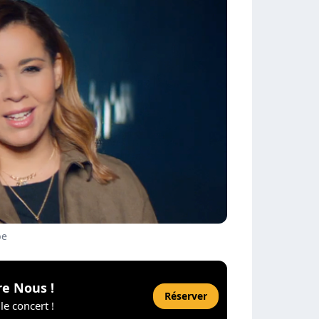
be
re Nous !
Réserver
le concert !