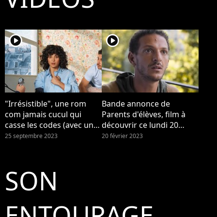
player2
player2
"Irrésistible", une rom
Bande annonce de
com jamais cucul qui
Parents d'élèves, film à
casse les codes (avec une
découvrir ce lundi 20
royale Camelia Jordana)
février 2023 à 21h10 sur
25 septembre 2023
20 février 2023
TF1
SON
ENTOURAGE