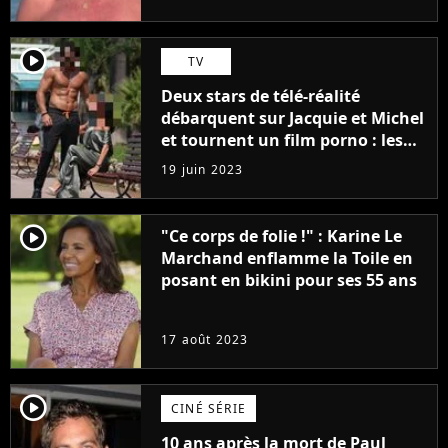
player2
TV
Deux stars de télé-réalité
débarquent sur Jacquie et Michel
et tournent un film porno : les
premières images du tournage
19 juin 2023
(exclu)
player2
"Ce corps de folie !" : Karine Le
Marchand enflamme la Toile en
posant en bikini pour ses 55 ans
17 août 2023
player2
CINÉ SÉRIE
10 ans après la mort de Paul