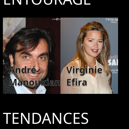
André
Virginie
Manoukian
Efira
TENDANCES