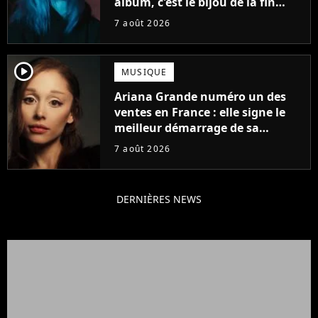
album, c'est le bijou de la fin
d'été
7 août 2026
player2
MUSIQUE
Ariana Grande numéro un des
ventes en France : elle signe le
meilleur démarrage de sa
carrière avec son album Petal
7 août 2026
DERNIÈRES NEWS