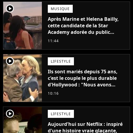
player2
MUSIQUE
Après Marine et Helena Bailly,
cette candidate de la Star
Academy adorée du public
annonce son premier album,
11:44
"C'est tellement puissant"
player2
LIFESTYLE
Ils sont mariés depuis 75 ans,
c'est le couple le plus durable
d'Hollywood : "Nous avons
avancé jour après jour, et les
10:16
jours se sont transformés en
décennies"
player2
LIFESTYLE
Aujourd'hui sur Netflix : inspiré
d'une histoire vraie glaçante,