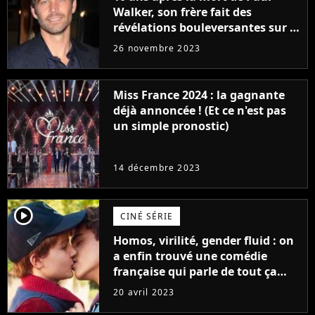
Walker, son frère fait des
révélations bouleversantes sur la
réaction des acteurs de Fast and
26 novembre 2023
Furious
Miss France 2024 : la gagnante
déjà annoncée ! (Et ce n'est pas
un simple pronostic)
14 décembre 2023
player2
CINÉ SÉRIE
Homos, virilité, gender fluid : on
a enfin trouvé une comédie
française qui parle de tout ça
sans être super ringarde
20 avril 2023