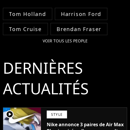
Tom Holland
Harrison Ford
Tom Cruise
Brendan Fraser
VOIR TOUS LES PEOPLE
DERNIÈRES
ACTUALITÉS
player2
STYLE
Nike annonce 3 paires de Air Max