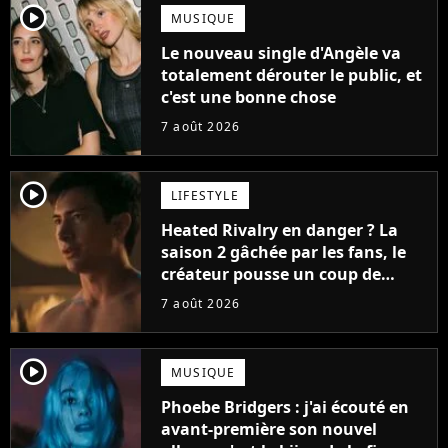
player2
MUSIQUE
Le nouveau single d'Angèle va
totalement dérouter le public, et
c'est une bonne chose
7 août 2026
player2
LIFESTYLE
Heated Rivalry en danger ? La
saison 2 gâchée par les fans, le
créateur pousse un coup de
gueule
7 août 2026
player2
MUSIQUE
Phoebe Bridgers : j'ai écouté en
avant-première son nouvel