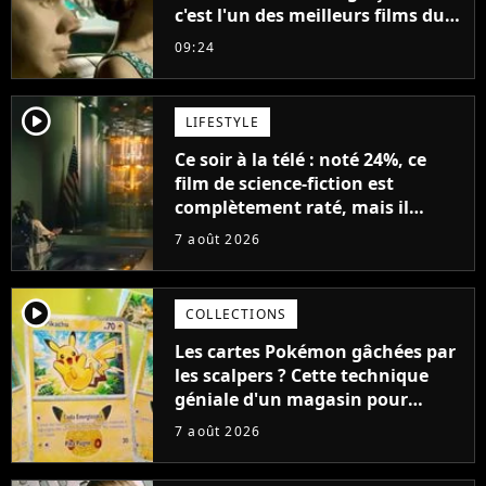
c'est l'un des meilleurs films du
21ème siècle
09:24
player2
LIFESTYLE
Ce soir à la télé : noté 24%, ce
film de science-fiction est
complètement raté, mais il
aurait pu être encore pire à
7 août 2026
cause de son acteur
player2
COLLECTIONS
Les cartes Pokémon gâchées par
les scalpers ? Cette technique
géniale d'un magasin pour
ruiner les revendeurs
7 août 2026