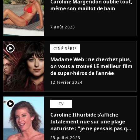
Caroline Margeridon oublie tout,
même son maillot de bain
7 août 2023
player2
CINÉ SÉRIE
Madame Web : ne cherchez plus,
on vous a trouvé LE meilleur film
de super-héros de l'année
12 février 2024
player2
TV
Caroline Ithurbide s'affiche
totalement nue sur une plage
naturiste : "je ne pensais pas que
j'arriverais à le faire..."
25 juillet 2023