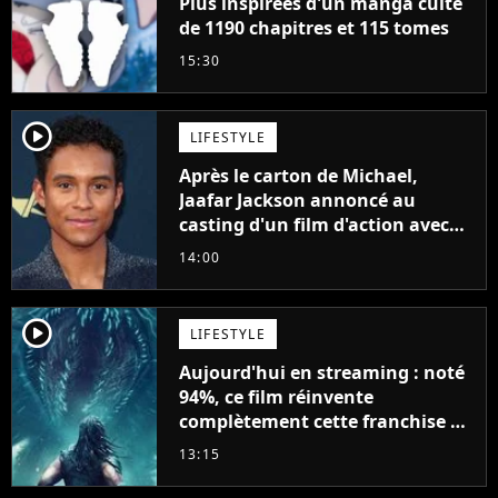
Plus inspirées d'un manga culte
de 1190 chapitres et 115 tomes
15:30
player2
LIFESTYLE
Après le carton de Michael,
Jaafar Jackson annoncé au
casting d'un film d'action avec
Will Smith
14:00
player2
LIFESTYLE
Aujourd'hui en streaming : noté
94%, ce film réinvente
complètement cette franchise de
science-fiction vieille de 40 ans
13:15