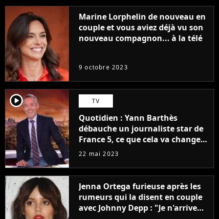
Marine Lorphelin de nouveau en
couple et vous aviez déjà vu son
nouveau compagnon... à la télé
9 octobre 2023
player2
TV
Quotidien : Yann Barthès
débauche un journaliste star de
France 5, ce que cela va changer
à la rentrée
22 mai 2023
Jenna Ortega furieuse après les
rumeurs qui la disent en couple
avec Johnny Depp : "Je n'arrive
même pas..."