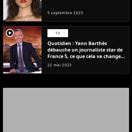
même pas..."
5 septembre 2023
player2
TV
Quotidien : Yann Barthès
débauche un journaliste star de
France 5, ce que cela va changer
à la rentrée
22 mai 2023