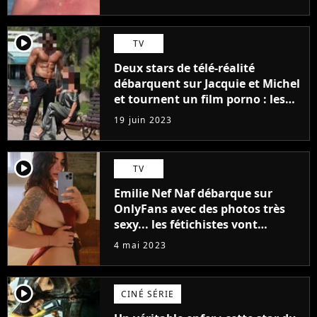
player2
TV
Deux stars de télé-réalité
débarquent sur Jacquie et Michel
et tournent un film porno : les
premières images du tournage
19 juin 2023
(exclu)
player2
TV
Emilie Nef Naf débarque sur
OnlyFans avec des photos très
sexy... les fétichistes vont
prendre leur pied !
4 mai 2023
player2
CINÉ SÉRIE