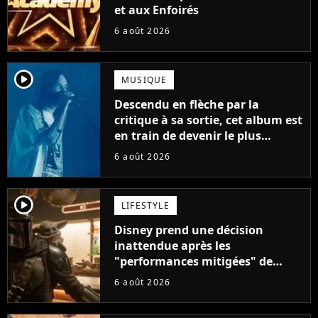
et aux Enfoirés
6 août 2026
player2
MUSIQUE
Descendu en flèche par la
critique à sa sortie, cet album est
en train de devenir le plus
populaire de son auteur
6 août 2026
player2
LIFESTYLE
Disney prend une décision
inattendue après les
"performances mitigées" de
Vaiana et The Mandalorian &
6 août 2026
Grogu au box-office