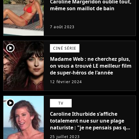
Caroline Margeridon oublie tout,
même son maillot de bain
7 août 2023
player2
CINÉ SÉRIE
Madame Web : ne cherchez plus,
on vous a trouvé LE meilleur film
de super-héros de l'année
12 février 2024
player2
TV
Caroline Ithurbide s'affiche
totalement nue sur une plage
naturiste : "je ne pensais pas que
j'arriverais à le faire..."
25 juillet 2023