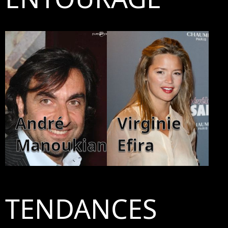
André
Virginie
Manoukian
Efira
TENDANCES