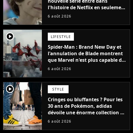
nouvelle série entre dans
l'histoire de Netflix en seulement
48 jours
6 août 2026
player2
LIFESTYLE
Spider-Man : Brand New Day et
l'annulation de Blade montrent
que Marvel n'est plus capable de
faire quoi que ce soit de simple
6 août 2026
player2
STYLE
Cringes ou bluffantes ? Pour les
30 ans de Pokémon, adidas
dévoile une énorme collection de
sneakers et je ne sais pas quoi en
6 août 2026
penser