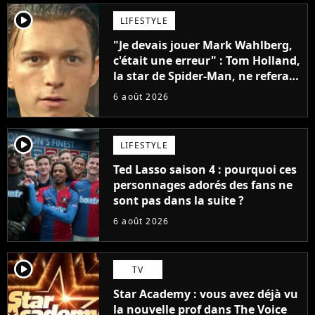
player2
LIFESTYLE
"Je devais jouer Mark Wahlberg,
c'était une erreur" : Tom Holland,
la star de Spider-Man, ne referait
pas ce blockbuster
6 août 2026
player2
LIFESTYLE
Ted Lasso saison 4 : pourquoi ces
personnages adorés des fans ne
sont pas dans la suite ?
6 août 2026
player2
TV
Star Academy : vous avez déjà vu
la nouvelle prof dans The Voice