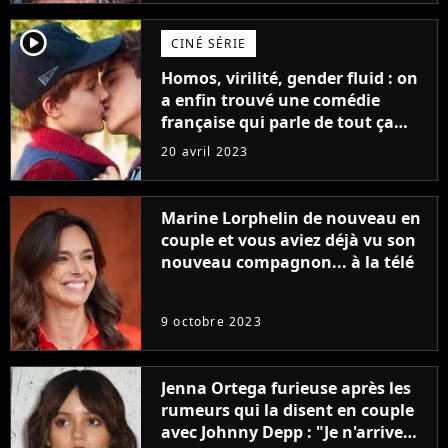
player2
CINÉ SÉRIE
Homos, virilité, gender fluid : on
a enfin trouvé une comédie
française qui parle de tout ça
sans être super ringarde
20 avril 2023
Marine Lorphelin de nouveau en
couple et vous aviez déjà vu son
nouveau compagnon... à la télé
9 octobre 2023
Jenna Ortega furieuse après les
rumeurs qui la disent en couple
avec Johnny Depp : "Je n'arrive