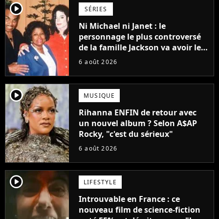
player2
SÉRIES
Ni Michael ni Janet : le
personnage le plus controversé
de la famille Jackson va avoir le
droit à sa propre série
6 août 2026
player2
MUSIQUE
Rihanna ENFIN de retour avec
un nouvel album ? Selon A$AP
Rocky, "c'est du sérieux"
6 août 2026
player2
LIFESTYLE
Introuvable en France : ce
nouveau film de science-fiction