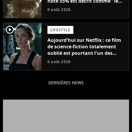
noté 55% est décrit comme "le
plus stupide de l'année"
6 août 2026
player2
LIFESTYLE
Aujourd'hui sur Netflix : ce film
de science-fiction totalement
oublié est pourtant l'un des
meilleurs des années 2010
6 août 2026
DERNIÈRES NEWS