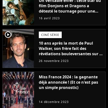
Un véritable enfer : cette star du
film Donjons et Dragons a
détesté le tournage pour une
raison très spéciale
16 avril 2023
player2
CINÉ SÉRIE
10 ans après la mort de Paul
Walker, son frère fait des
révélations bouleversantes sur la
réaction des acteurs de Fast and
26 novembre 2023
Furious
Miss France 2024 : la gagnante
déjà annoncée ! (Et ce n'est pas
un simple pronostic)
14 décembre 2023