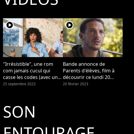
player2
player2
"Irrésistible", une rom
Bande annonce de
com jamais cucul qui
Parents d'élèves, film à
casse les codes (avec une
découvrir ce lundi 20
royale Camelia Jordana)
février 2023 à 21h10 sur
25 septembre 2023
20 février 2023
TF1
SON
ENTOURAGE