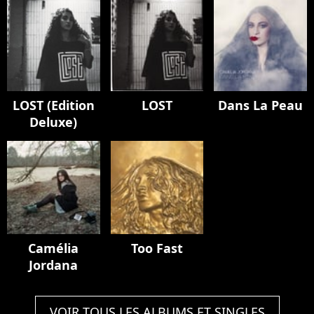
LOST (Edition
LOST
Dans La Peau
Deluxe)
Camélia
Too Fast
Jordana
VOIR TOUS LES ALBUMS ET SINGLES