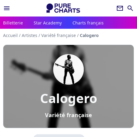
menu
newsletter
search
Billetterie
Star Academy
Charts français
Accueil
/
Artistes
/
Variété française
/
Calogero
Calogero
Variété française