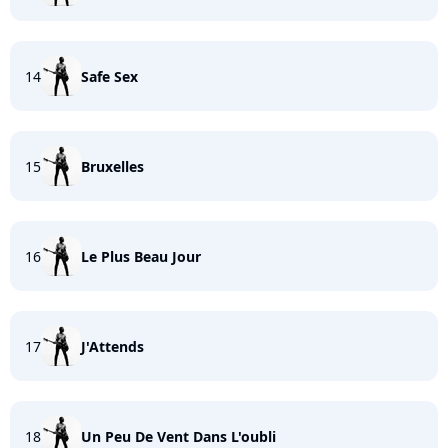
14
Safe Sex
15
Bruxelles
16
Le Plus Beau Jour
17
J'Attends
18
Un Peu De Vent Dans L'oubli