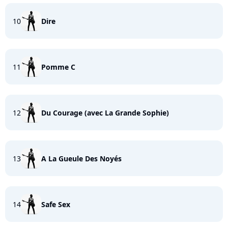
10
Dire
11
Pomme C
12
Du Courage (avec La Grande Sophie)
13
A La Gueule Des Noyés
14
Safe Sex