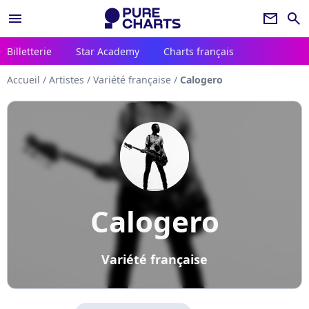
menu
newsletter
search
Billetterie
Star Academy
Charts français
Accueil
/
Artistes
/
Variété française
/
Calogero
Calogero
Variété française