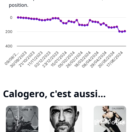
position.
0
200
400
02/12/2023
05/02/2024
08/04/2024
21/10/2023
17/06/2024
23/12/2023
26/02/2024
09/09/2…
29/04/2024
11/11/2023
15/01/2024
18/03/2024
30/09/2023
20/05/2024
Calogero, c'est aussi...
Highcharts.com