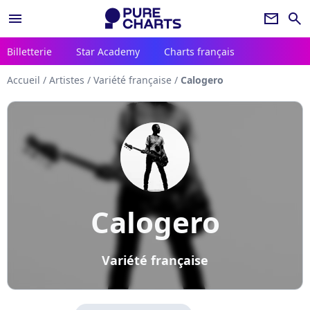
menu
newsletter
search
Billetterie
Star Academy
Charts français
Accueil
/
Artistes
/
Variété française
/
Calogero
Calogero
Variété française