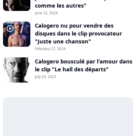
comme les autres"
June 22, 2024
Calogero nu pour vendre des
player2
disques dans le clip provocateur
"Juste une chanson"
February 27, 2024
Calogero bousculé par l'amour dans
player2
le clip "Le hall des départs"
July 20, 2023