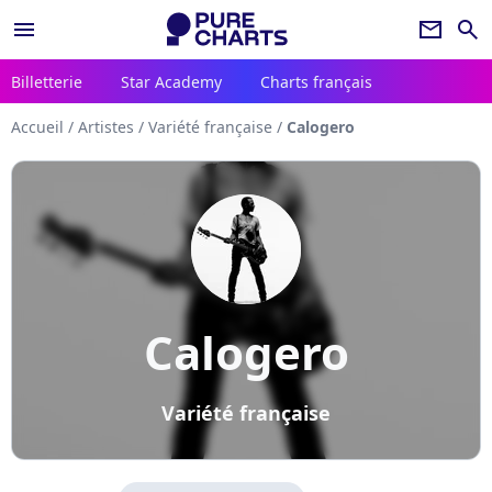
menu
newsletter
search
Billetterie
Star Academy
Charts français
Accueil
/
Artistes
/
Variété française
/
Calogero
Calogero
Variété française