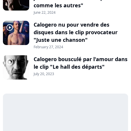
comme les autres"
June 22, 2024
Calogero nu pour vendre des
player2
disques dans le clip provocateur
"Juste une chanson"
February 27, 2024
Calogero bousculé par l'amour dans
player2
le clip "Le hall des départs"
July 20, 2023