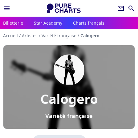
menu
newsletter
search
Billetterie
Star Academy
Charts français
Accueil
/
Artistes
/
Variété française
/
Calogero
Calogero
Variété française