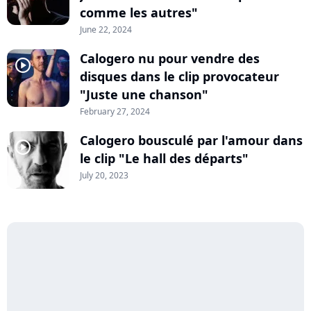
comme les autres"
June 22, 2024
Calogero nu pour vendre des
player2
disques dans le clip provocateur
"Juste une chanson"
February 27, 2024
Calogero bousculé par l'amour dans
player2
le clip "Le hall des départs"
July 20, 2023