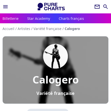
menu
newsletter
search
Billetterie
Star Academy
Charts français
Accueil
/
Artistes
/
Variété française
/
Calogero
Calogero
Variété française