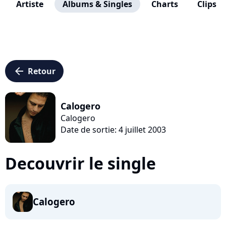
Artiste
Albums & Singles
Charts
Clips
arrow_left
Retour
Calogero
Calogero
Date de sortie: 4 juillet 2003
Decouvrir le single
Calogero