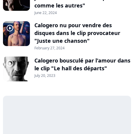
comme les autres"
June 22, 2024
Calogero nu pour vendre des
player2
disques dans le clip provocateur
"Juste une chanson"
February 27, 2024
Calogero bousculé par l'amour dans
player2
le clip "Le hall des départs"
July 20, 2023