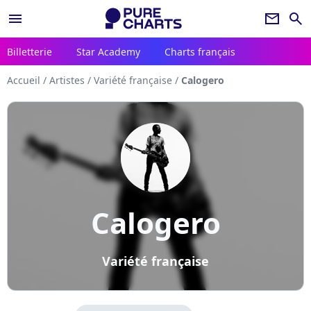
menu
newsletter
search
Billetterie
Star Academy
Charts français
Accueil
/
Artistes
/
Variété française
/
Calogero
Calogero
Variété française