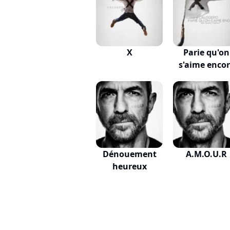
X
Parie qu'on
s'aime enco
Dénouement
A.M.O.U.R
heureux