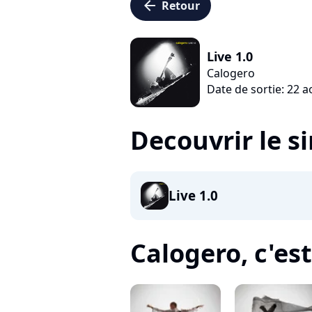
arrow_left
Retour
Live 1.0
Calogero
Date de sortie: 22 
Decouvrir le s
Live 1.0
Calogero, c'est