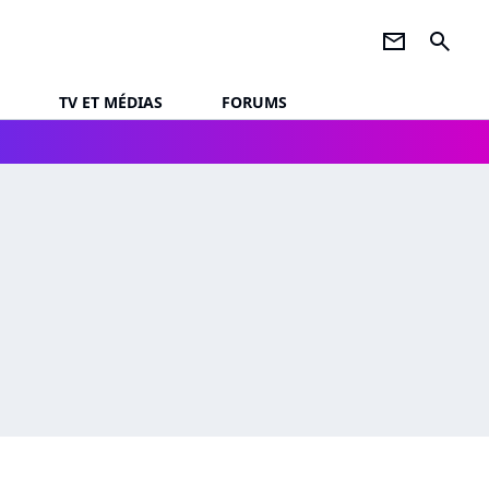
newsletter
search
TV ET MÉDIAS
FORUMS