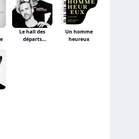
Le hall des
Un homme
re
départs
heureux
(VALKLEM...