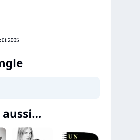
août 2005
ingle
 aussi...