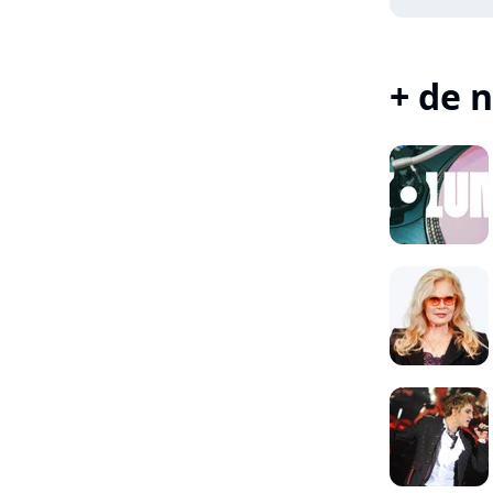
+ de n