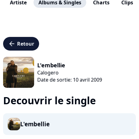
Artiste
Albums & Singles
Charts
Clips
arrow_left
Retour
L'embellie
Calogero
Date de sortie: 10 avril 2009
Decouvrir le single
L'embellie