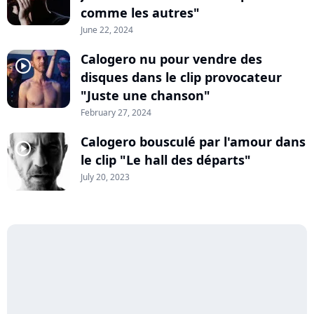
comme les autres"
June 22, 2024
Calogero nu pour vendre des
player2
disques dans le clip provocateur
"Juste une chanson"
February 27, 2024
Calogero bousculé par l'amour dans
player2
le clip "Le hall des départs"
July 20, 2023