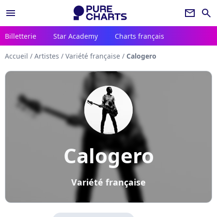
menu
newsletter
search
Billetterie
Star Academy
Charts français
Accueil
/
Artistes
/
Variété française
/
Calogero
Calogero
Variété française