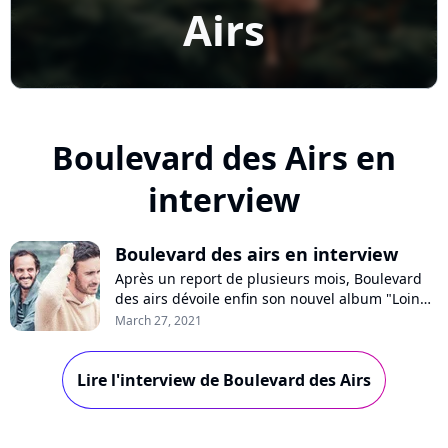
Airs
Boulevard des Airs en
interview
Boulevard des airs en interview
Après un report de plusieurs mois, Boulevard
des airs dévoile enfin son nouvel album "Loin
des yeux", composé de 12 inédits et de 12
March 27, 2021
reprises en duo. Pure Charts a rencontré
Sylvain Duthu et Florent Dasque, les deux
Lire l'interview de Boulevard des Airs
leaders du groupe, pour parler de ce projet
hybride, de leur carrière et de l'étrange
année...