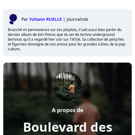
Par
Yohann RUELLE
|
Journaliste
Branché en permanence sur ses playlists, il sait aussi bien parler du
dernier album de Kim Petras que du set de techno underground
berlinois qu'il a regardé hier soir sur TikTok. Sa collection de peluches
et figurines témoigne de son amour pour les grandes icônes de la pop
culture.
A propos de
Boulevard des