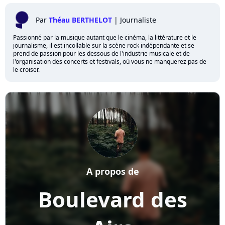
Par
Théau BERTHELOT
|
Journaliste
Passionné par la musique autant que le cinéma, la littérature et le
journalisme, il est incollable sur la scène rock indépendante et se
prend de passion pour les dessous de l'industrie musicale et de
l'organisation des concerts et festivals, où vous ne manquerez pas de
le croiser.
A propos de
Boulevard des