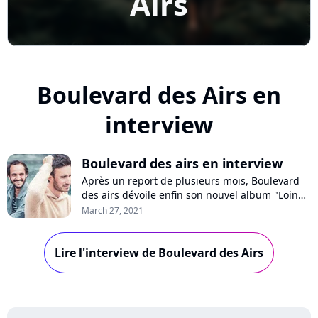
Airs
Boulevard des Airs en
interview
Boulevard des airs en interview
Après un report de plusieurs mois, Boulevard
des airs dévoile enfin son nouvel album "Loin
des yeux", composé de 12 inédits et de 12
March 27, 2021
reprises en duo. Pure Charts a rencontré
Sylvain Duthu et Florent Dasque, les deux
Lire l'interview de Boulevard des Airs
leaders du groupe, pour parler de ce projet
hybride, de leur carrière et de l'étrange
année...