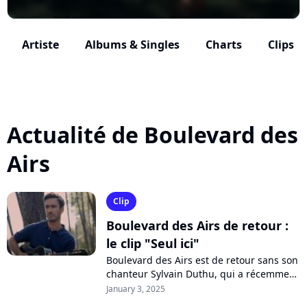
Artiste
Albums & Singles
Charts
Clips
Actualité de Boulevard des
Airs
Clip
Boulevard des Airs de retour :
le clip "Seul ici"
Boulevard des Airs est de retour sans son
chanteur Sylvain Duthu, qui a récemment
lancé sa carrière solo. Le groupe dévoile
January 3, 2025
le single "Seul ici", avant...