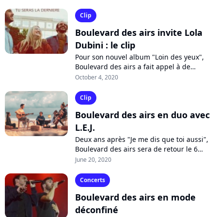
"Loin des yeux". Aux côtés de Tryo,...
Clip
Boulevard des airs invite Lola
Dubini : le clip
Pour son nouvel album "Loin des yeux",
Boulevard des airs a fait appel à de
nombreux artistes dont Claudio Capéo,
October 4, 2020
L.E.J ou Gauvain Sers pour des duos....
Clip
Boulevard des airs en duo avec
L.E.J.
Deux ans après "Je me dis que toi aussi",
Boulevard des airs sera de retour le 6
novembre avec un nouvel album intitulé
June 20, 2020
"Loin des yeux". Pour l'introduire,...
Concerts
Boulevard des airs en mode
déconfiné