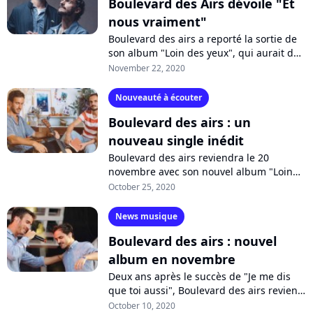
Boulevard des Airs dévoile "Et
nous vraiment"
Boulevard des airs a reporté la sortie de
son album "Loin des yeux", qui aurait dû
sortir ce vendredi et mais a été repoussé
November 22, 2020
au 19 février 2021. Malgré...
Nouveauté à écouter
Boulevard des airs : un
nouveau single inédit
Boulevard des airs reviendra le 20
novembre avec son nouvel album "Loin
des yeux", composé de 12 inédits et de 12
October 25, 2020
duos. Le groupe célèbre l'amitié sur...
News musique
Boulevard des airs : nouvel
album en novembre
Deux ans après le succès de "Je me dis
que toi aussi", Boulevard des airs revient
le 20 novembre avec son nouvel album
October 10, 2020