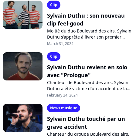
Clip
Sylvain Duthu : son nouveau
clip feel-good
Moitié du duo Boulevard des airs, Sylvain
Duthu s'apprête à livrer son premier
album solo. Après un "Prologue", l'artiste
March 31, 2024
célèbre les liens de l'amitié...
Clip
Sylvain Duthu revient en solo
avec "Prologue"
Chanteur de Boulevard des airs, Sylvain
Duthu a été victime d'un accident de la
route après un concert du groupe. Il se
February 24, 2024
reconstruit en musique avec un...
News musique
Sylvain Duthu touché par un
grave accident
Chanteur du groupe Boulevard des airs,