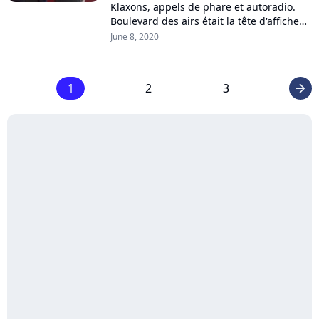
Klaxons, appels de phare et autoradio.
Boulevard des airs était la tête d'affiche
du premier concert déconfiné donné ce
June 8, 2020
vendredi à Albi. Installés dans...
1
2
3
arrow_right