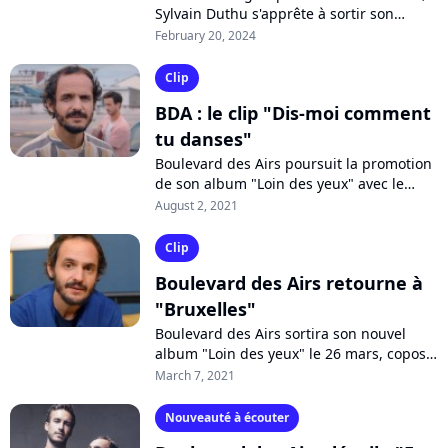
Sylvain Duthu s'apprête à sortir son
premier album solo et le single
February 20, 2024
"Prologue". Une renaissance après un
dramatique...
Clip
BDA : le clip "Dis-moi comment
tu danses"
Boulevard des Airs poursuit la promotion
de son album "Loin des yeux" avec le
solaire "Dis-moi comment tu danses", l'un
August 2, 2021
des 12 morceaux inédits que renferme...
Clip
Boulevard des Airs retourne à
"Bruxelles"
Boulevard des Airs sortira son nouvel
album "Loin des yeux" le 26 mars, coposé
de 12 titres inédits et 12 duos. Pour le
March 7, 2021
présenter, le groupe revisite...
Nouveauté à écouter