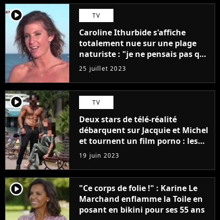
player2
TV
Caroline Ithurbide s'affiche
totalement nue sur une plage
naturiste : "je ne pensais pas que
j'arriverais à le faire..."
25 juillet 2023
player2
TV
Deux stars de télé-réalité
débarquent sur Jacquie et Michel
et tournent un film porno : les
premières images du tournage
19 juin 2023
(exclu)
player2
"Ce corps de folie !" : Karine Le
Marchand enflamme la Toile en
posant en bikini pour ses 55 ans