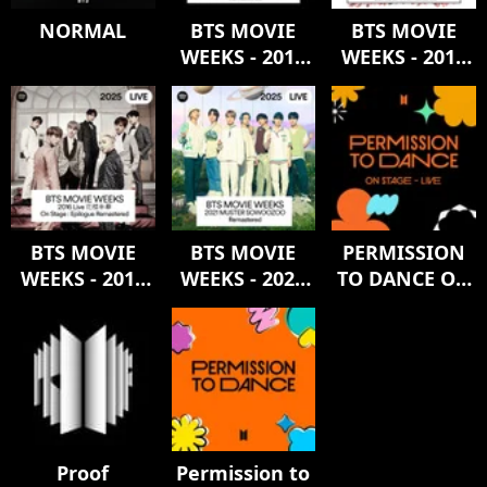
NORMAL
BTS MOVIE
BTS MOVIE
WEEKS - 2017
WEEKS - 2019
Live Trilogy
WORLD TOUR
EPISODE III
‘LOVE
THE WINGS
YOURSELF:
TOUR THE
SPEAK
FINAL
YOURSELF’
Remastered
LONDON
Remastered
BTS MOVIE
BTS MOVIE
PERMISSION
WEEKS - 2016
WEEKS - 2021
TO DANCE ON
Live 花樣年華
MUSTER
STAGE - LIVE
SOWOOZOO
On Stage :
Remastered
Epilogue
Remastered
Proof
Permission to