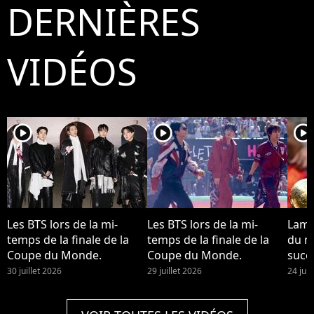
DERNIÈRES
VIDÉOS
player2
player2
player2
Les BTS lors de la mi-
Les BTS lors de la mi-
Lami
temps de la finale de la
temps de la finale de la
du m
Coupe du Monde.
Coupe du Monde.
succo
Desti
30 juillet 2026
29 juillet 2026
24 juil