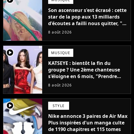
Son ascenseur s'est écrasé : cette
star de la pop aux 13 milliards
d'écoutes a failli nous quitter, "Je
pensais ne plus jamais chanter"
8 août 2026
player2
MUSIQUE
KATSEYE : bientôt la fin du
groupe ? Une 2ème chanteuse
s'éloigne en 6 mois, "Prendre
cette décision n’a pas été facile"
8 août 2026
player2
STYLE
Nike annonce 3 paires de Air Max
Plus inspirées d'un manga culte
de 1190 chapitres et 115 tomes