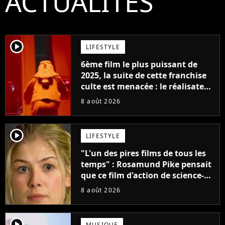
ACTUALITÉS
player2
LIFESTYLE
6ème film le plus puissant de
2025, la suite de cette franchise
culte est menacée : le réalisateur
claque la porte pour "différends
8 août 2026
créatifs"
player2
LIFESTYLE
"L'un des pires films de tous les
temps" : Rosamund Pike pensait
que ce film d'action de science-
fiction avec Dwayne Johnson
8 août 2026
mettrait fin à sa carrière
player2
MUSIQUE