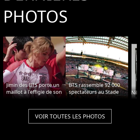
PHOTOS
Jimin des BTS porte un
BTS rassemble 92 000
maillot à l'effigie de son
spectateurs au Stade
Nik
groupe à la Coupe du
de France
Monde.
VOIR TOUTES LES PHOTOS