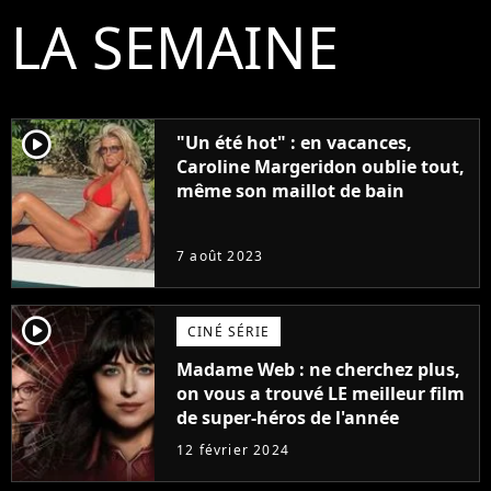
LA SEMAINE
player2
"Un été hot" : en vacances,
Caroline Margeridon oublie tout,
même son maillot de bain
7 août 2023
player2
CINÉ SÉRIE
Madame Web : ne cherchez plus,
on vous a trouvé LE meilleur film
de super-héros de l'année
12 février 2024