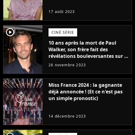
17 août 2023
player2
CINÉ SÉRIE
10 ans après la mort de Paul
Walker, son frère fait des
révélations bouleversantes sur la
réaction des acteurs de Fast and
26 novembre 2023
Furious
Miss France 2024 : la gagnante
déjà annoncée ! (Et ce n'est pas
un simple pronostic)
14 décembre 2023