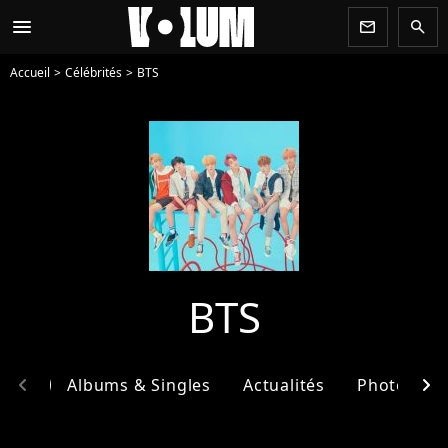
menu
newsletter
search
Accueil
Célébrités
BTS
BTS
chevron_left
chevron_right
phie
Albums & Singles
Actualités
Photos