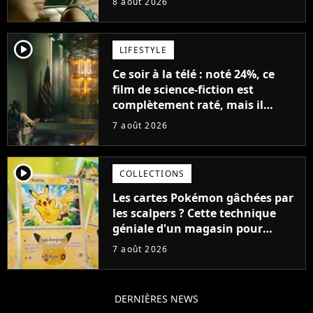
8 août 2026
player2
LIFESTYLE
Ce soir à la télé : noté 24%, ce
film de science-fiction est
complètement raté, mais il
aurait pu être encore pire à
7 août 2026
cause de son acteur
player2
COLLECTIONS
Les cartes Pokémon gâchées par
les scalpers ? Cette technique
géniale d'un magasin pour
ruiner les revendeurs
7 août 2026
DERNIÈRES NEWS