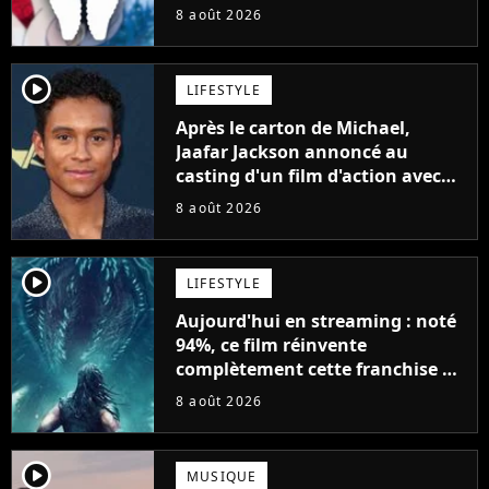
8 août 2026
player2
LIFESTYLE
Après le carton de Michael,
Jaafar Jackson annoncé au
casting d'un film d'action avec
Will Smith
8 août 2026
player2
LIFESTYLE
Aujourd'hui en streaming : noté
94%, ce film réinvente
complètement cette franchise de
science-fiction vieille de 40 ans
8 août 2026
player2
MUSIQUE