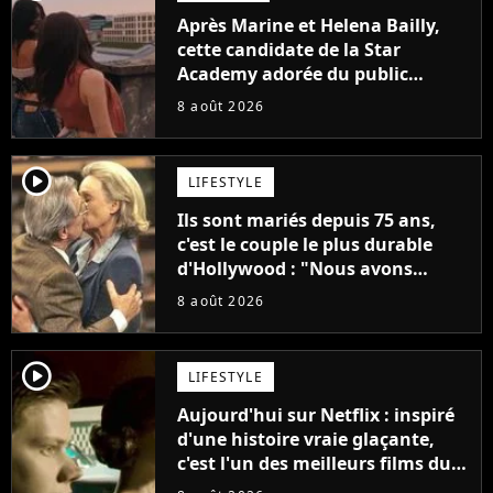
Après Marine et Helena Bailly,
cette candidate de la Star
Academy adorée du public
annonce son premier album,
8 août 2026
"C'est tellement puissant"
player2
LIFESTYLE
Ils sont mariés depuis 75 ans,
c'est le couple le plus durable
d'Hollywood : "Nous avons
avancé jour après jour, et les
8 août 2026
jours se sont transformés en
décennies"
player2
LIFESTYLE
Aujourd'hui sur Netflix : inspiré
d'une histoire vraie glaçante,
c'est l'un des meilleurs films du
21ème siècle