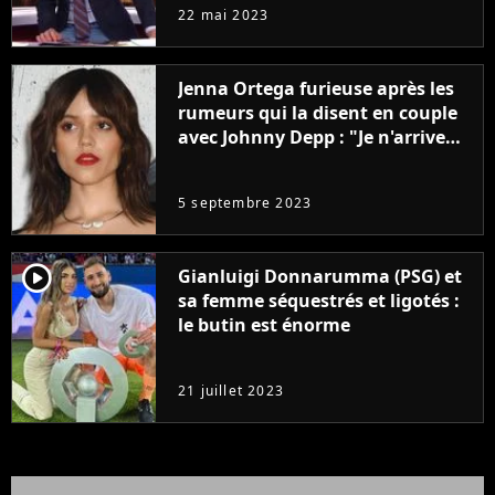
à la rentrée
22 mai 2023
Jenna Ortega furieuse après les
rumeurs qui la disent en couple
avec Johnny Depp : "Je n'arrive
même pas..."
5 septembre 2023
player2
Gianluigi Donnarumma (PSG) et
sa femme séquestrés et ligotés :
le butin est énorme
21 juillet 2023