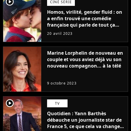
player2
CINÉ SÉRIE
Homos, virilité, gender fluid : on
a enfin trouvé une comédie
française qui parle de tout ça
sans être super ringarde
20 avril 2023
Marine Lorphelin de nouveau en
couple et vous aviez déjà vu son
nouveau compagnon... à la télé
9 octobre 2023
player2
TV
Quotidien : Yann Barthès
débauche un journaliste star de
France 5, ce que cela va changer