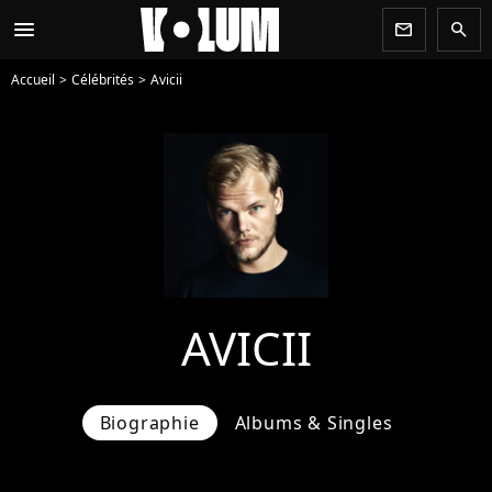
menu
newsletter
search
Accueil
Célébrités
Avicii
AVICII
Biographie
Albums & Singles