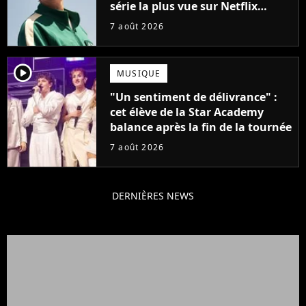
série la plus vue sur Netflix
pourrait avoir une version
7 août 2026
française
player2
MUSIQUE
"Un sentiment de délivrance" :
cet élève de la Star Academy
balance après la fin de la tournée
7 août 2026
DERNIÈRES NEWS