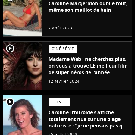
Caroline Margeridon oublie tout,
même son maillot de bain
7 août 2023
player2
CINÉ SÉRIE
Madame Web : ne cherchez plus,
on vous a trouvé LE meilleur film
de super-héros de l'année
12 février 2024
player2
TV
Caroline Ithurbide s'affiche
totalement nue sur une plage
naturiste : "je ne pensais pas que
j'arriverais à le faire..."
25 juillet 2023