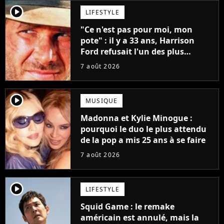
player2
LIFESTYLE
"Ce n'est pas pour moi, mon
pote" : il y a 33 ans, Harrison
Ford refusait l'un des plus
grands succès de tous les temps
7 août 2026
player2
MUSIQUE
Madonna et Kylie Minogue :
pourquoi le duo le plus attendu
de la pop a mis 25 ans à se faire
7 août 2026
player2
LIFESTYLE
Squid Game : le remake
américain est annulé, mais la