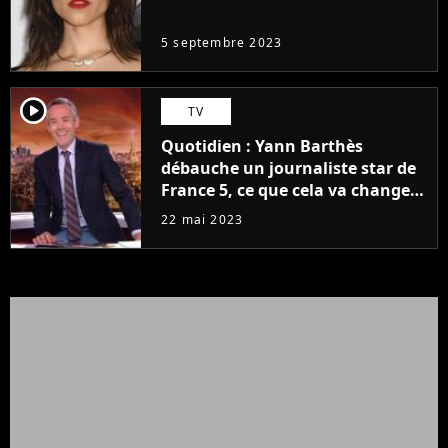
même pas..."
5 septembre 2023
player2
TV
Quotidien : Yann Barthès
débauche un journaliste star de
France 5, ce que cela va changer
à la rentrée
22 mai 2023