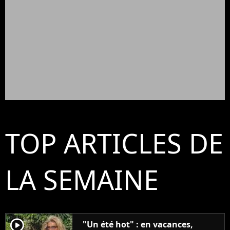
TOP ARTICLES DE
LA SEMAINE
player2
"Un été hot" : en vacances,