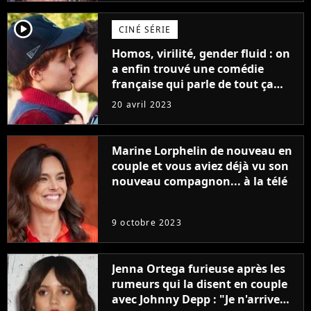
player2
CINÉ SÉRIE
Homos, virilité, gender fluid : on
a enfin trouvé une comédie
française qui parle de tout ça
sans être super ringarde
20 avril 2023
Marine Lorphelin de nouveau en
couple et vous aviez déjà vu son
nouveau compagnon... à la télé
9 octobre 2023
Jenna Ortega furieuse après les
rumeurs qui la disent en couple
avec Johnny Depp : "Je n'arrive