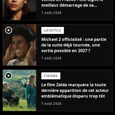
meilleur démarrage de sa
carrière avec son album Petal
7 août 2026
player2
LIFESTYLE
Michael 2 officialisé : une partie
de la suite déjà tournée, une
sortie possible en 2027 ?
7 août 2026
player2
CINÉMA
Le film Zelda marquera la toute
dernière apparition de cet acteur
emblématique disparu trop tôt
7 août 2026