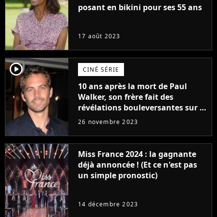
posant en bikini pour ses 55 ans
17 août 2023
player2
CINÉ SÉRIE
10 ans après la mort de Paul
Walker, son frère fait des
révélations bouleversantes sur la
réaction des acteurs de Fast and
26 novembre 2023
Furious
Miss France 2024 : la gagnante
déjà annoncée ! (Et ce n'est pas
un simple pronostic)
14 décembre 2023