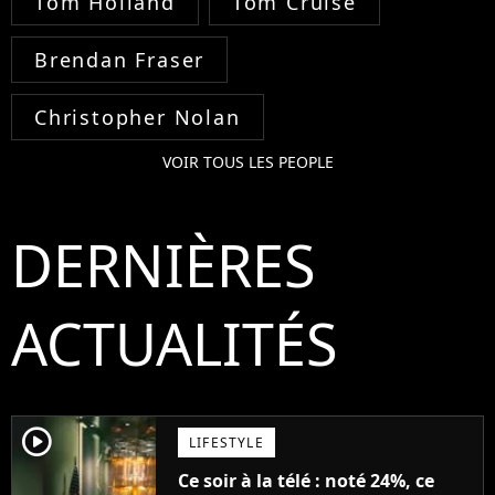
Tom Holland
Tom Cruise
Brendan Fraser
Christopher Nolan
VOIR TOUS LES PEOPLE
DERNIÈRES
ACTUALITÉS
player2
LIFESTYLE
Ce soir à la télé : noté 24%, ce