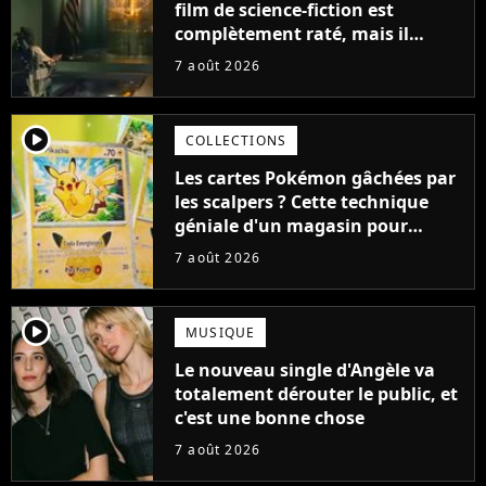
film de science-fiction est
complètement raté, mais il
aurait pu être encore pire à
7 août 2026
cause de son acteur
player2
COLLECTIONS
Les cartes Pokémon gâchées par
les scalpers ? Cette technique
géniale d'un magasin pour
ruiner les revendeurs
7 août 2026
player2
MUSIQUE
Le nouveau single d'Angèle va
totalement dérouter le public, et
c'est une bonne chose
7 août 2026