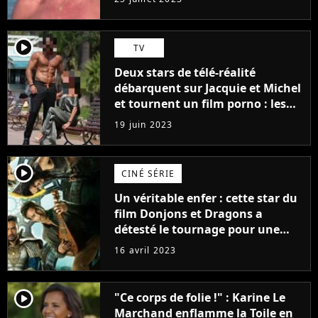
player2
TV
Deux stars de télé-réalité
débarquent sur Jacquie et Michel
et tournent un film porno : les
premières images du tournage
19 juin 2023
(exclu)
player2
CINÉ SÉRIE
Un véritable enfer : cette star du
film Donjons et Dragons a
détesté le tournage pour une
raison très spéciale
16 avril 2023
player2
"Ce corps de folie !" : Karine Le
Marchand enflamme la Toile en