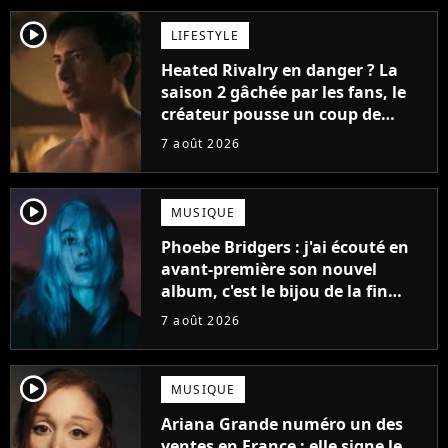
player2
LIFESTYLE
Heated Rivalry en danger ? La
saison 2 gâchée par les fans, le
créateur pousse un coup de
gueule
7 août 2026
player2
MUSIQUE
Phoebe Bridgers : j'ai écouté en
avant-première son nouvel
album, c'est le bijou de la fin
d'été
7 août 2026
player2
MUSIQUE
Ariana Grande numéro un des
ventes en France : elle signe le