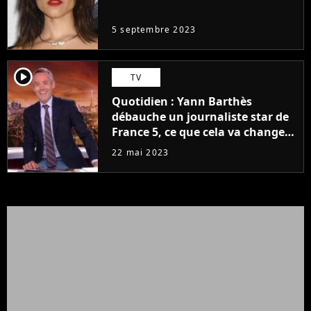
même pas..."
5 septembre 2023
player2
TV
Quotidien : Yann Barthès
débauche un journaliste star de
France 5, ce que cela va changer
à la rentrée
22 mai 2023