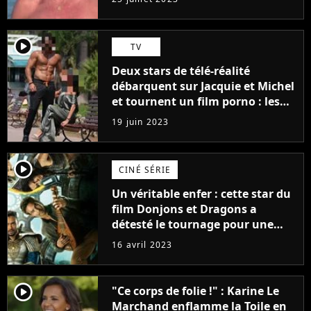
player2
TV
Deux stars de télé-réalité
débarquent sur Jacquie et Michel
et tournent un film porno : les
premières images du tournage
19 juin 2023
(exclu)
player2
CINÉ SÉRIE
Un véritable enfer : cette star du
film Donjons et Dragons a
détesté le tournage pour une
raison très spéciale
16 avril 2023
player2
"Ce corps de folie !" : Karine Le
Marchand enflamme la Toile en