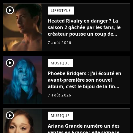
player2
LIFESTYLE
Heated Rivalry en danger ? La
saison 2 gâchée par les fans, le
créateur pousse un coup de
gueule
7 août 2026
player2
MUSIQUE
Phoebe Bridgers : j'ai écouté en
avant-première son nouvel
album, c'est le bijou de la fin
d'été
7 août 2026
player2
MUSIQUE
Ariana Grande numéro un des
ventes en France : elle signe le