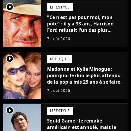
player2
LIFESTYLE
"Ce n'est pas pour moi, mon
pote" : il y a 33 ans, Harrison
Ford refusait l'un des plus
grands succès de tous les temps
7 août 2026
player2
MUSIQUE
Madonna et Kylie Minogue :
pourquoi le duo le plus attendu
de la pop a mis 25 ans à se faire
7 août 2026
player2
LIFESTYLE
Squid Game : le remake
américain est annulé, mais la