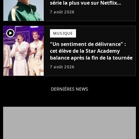
série la plus vue sur Netflix
pourrait avoir une version
7 août 2026
française
player2
MUSIQUE
"Un sentiment de délivrance" :
cet élève de la Star Academy
balance après la fin de la tournée
7 août 2026
DERNIÈRES NEWS