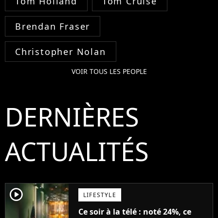
Tom Holland
Tom Cruise
Brendan Fraser
Christopher Nolan
VOIR TOUS LES PEOPLE
DERNIÈRES
ACTUALITÉS
player2
LIFESTYLE
Ce soir à la télé : noté 24%, ce