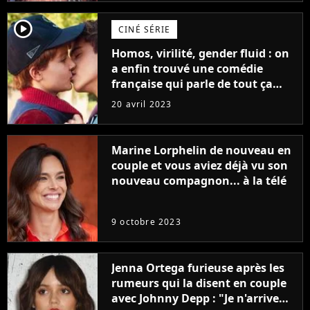
player2
CINÉ SÉRIE
Homos, virilité, gender fluid : on
a enfin trouvé une comédie
française qui parle de tout ça
sans être super ringarde
20 avril 2023
Marine Lorphelin de nouveau en
couple et vous aviez déjà vu son
nouveau compagnon... à la télé
9 octobre 2023
Jenna Ortega furieuse après les
rumeurs qui la disent en couple
avec Johnny Depp : "Je n'arrive