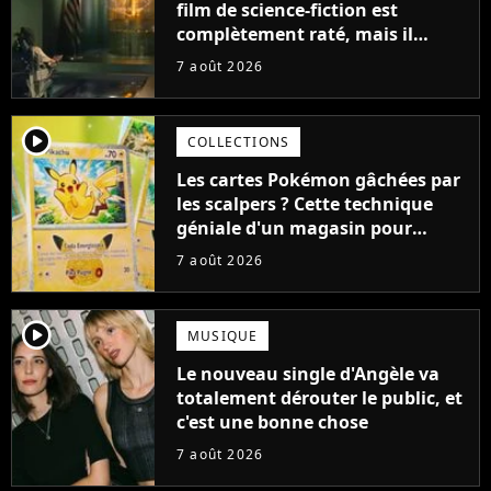
film de science-fiction est
complètement raté, mais il
aurait pu être encore pire à
7 août 2026
cause de son acteur
player2
COLLECTIONS
Les cartes Pokémon gâchées par
les scalpers ? Cette technique
géniale d'un magasin pour
ruiner les revendeurs
7 août 2026
player2
MUSIQUE
Le nouveau single d'Angèle va
totalement dérouter le public, et
c'est une bonne chose
7 août 2026