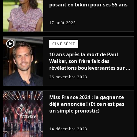
posant en bikini pour ses 55 ans
17 août 2023
player2
CINÉ SÉRIE
10 ans après la mort de Paul
Walker, son frère fait des
révélations bouleversantes sur la
réaction des acteurs de Fast and
26 novembre 2023
Furious
Miss France 2024 : la gagnante
déjà annoncée ! (Et ce n'est pas
un simple pronostic)
14 décembre 2023