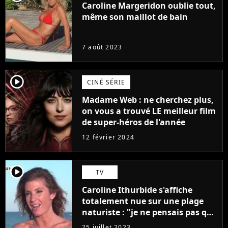
Caroline Margeridon oublie tout,
même son maillot de bain
7 août 2023
player2
CINÉ SÉRIE
Madame Web : ne cherchez plus,
on vous a trouvé LE meilleur film
de super-héros de l'année
12 février 2024
player2
TV
Caroline Ithurbide s'affiche
totalement nue sur une plage
naturiste : "je ne pensais pas que
j'arriverais à le faire..."
25 juillet 2023