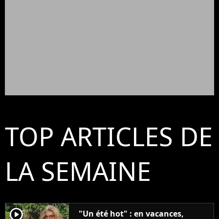
TOP ARTICLES DE
LA SEMAINE
player2
"Un été hot" : en vacances,