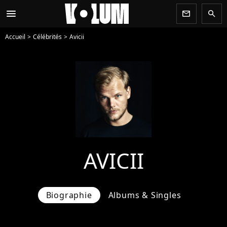
menu
newsletter
search
Accueil
Célébrités
Avicii
AVICII
Biographie
Albums & Singles