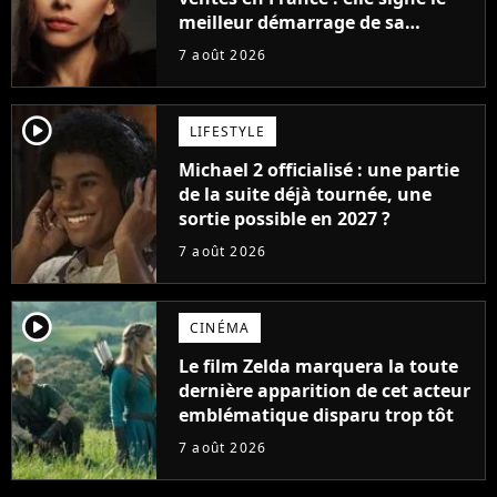
meilleur démarrage de sa
carrière avec son album Petal
7 août 2026
player2
LIFESTYLE
Michael 2 officialisé : une partie
de la suite déjà tournée, une
sortie possible en 2027 ?
7 août 2026
player2
CINÉMA
Le film Zelda marquera la toute
dernière apparition de cet acteur
emblématique disparu trop tôt
7 août 2026