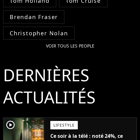
Tom Holland
Tom Cruise
Brendan Fraser
Christopher Nolan
VOIR TOUS LES PEOPLE
DERNIÈRES
ACTUALITÉS
player2
LIFESTYLE
Ce soir à la télé : noté 24%, ce