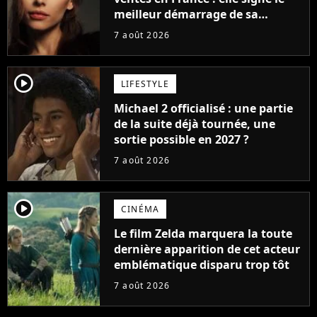
meilleur démarrage de sa
carrière avec son album Petal
7 août 2026
player2
LIFESTYLE
Michael 2 officialisé : une partie
de la suite déjà tournée, une
sortie possible en 2027 ?
7 août 2026
player2
CINÉMA
Le film Zelda marquera la toute
dernière apparition de cet acteur
emblématique disparu trop tôt
7 août 2026