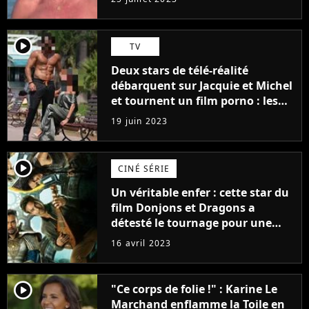
player2
TV
Deux stars de télé-réalité
débarquent sur Jacquie et Michel
et tournent un film porno : les
premières images du tournage
19 juin 2023
(exclu)
player2
CINÉ SÉRIE
Un véritable enfer : cette star du
film Donjons et Dragons a
détesté le tournage pour une
raison très spéciale
16 avril 2023
player2
"Ce corps de folie !" : Karine Le
Marchand enflamme la Toile en