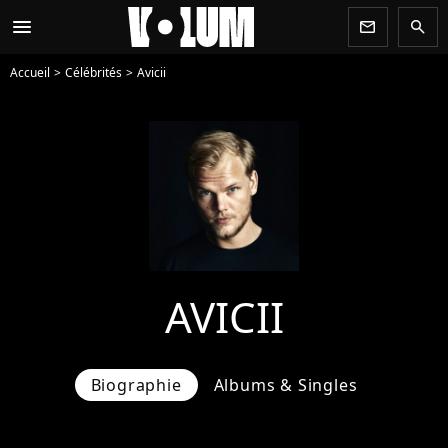
menu
newsletter
search
Accueil
Célébrités
Avicii
AVICII
Biographie
Albums & Singles