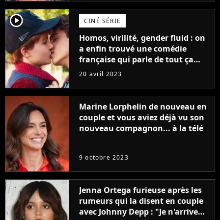
player2
CINÉ SÉRIE
Homos, virilité, gender fluid : on
a enfin trouvé une comédie
française qui parle de tout ça
sans être super ringarde
20 avril 2023
Marine Lorphelin de nouveau en
couple et vous aviez déjà vu son
nouveau compagnon... à la télé
9 octobre 2023
Jenna Ortega furieuse après les
rumeurs qui la disent en couple
avec Johnny Depp : "Je n'arrive