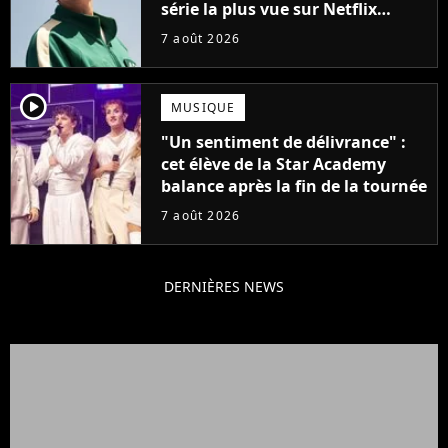
série la plus vue sur Netflix
pourrait avoir une version
7 août 2026
française
player2
MUSIQUE
"Un sentiment de délivrance" :
cet élève de la Star Academy
balance après la fin de la tournée
7 août 2026
DERNIÈRES NEWS