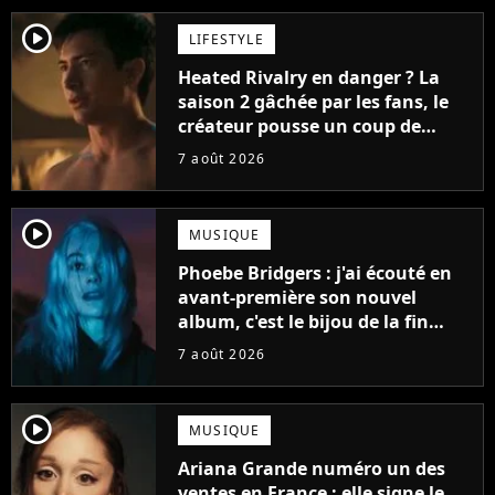
player2
LIFESTYLE
Heated Rivalry en danger ? La
saison 2 gâchée par les fans, le
créateur pousse un coup de
gueule
7 août 2026
player2
MUSIQUE
Phoebe Bridgers : j'ai écouté en
avant-première son nouvel
album, c'est le bijou de la fin
d'été
7 août 2026
player2
MUSIQUE
Ariana Grande numéro un des
ventes en France : elle signe le