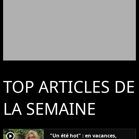
TOP ARTICLES DE
LA SEMAINE
player2
"Un été hot" : en vacances,