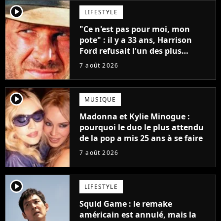
player2
LIFESTYLE
"Ce n'est pas pour moi, mon
pote" : il y a 33 ans, Harrison
Ford refusait l'un des plus
grands succès de tous les temps
7 août 2026
player2
MUSIQUE
Madonna et Kylie Minogue :
pourquoi le duo le plus attendu
de la pop a mis 25 ans à se faire
7 août 2026
player2
LIFESTYLE
Squid Game : le remake
américain est annulé, mais la