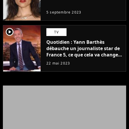
même pas..."
5 septembre 2023
player2
TV
Quotidien : Yann Barthès
débauche un journaliste star de
France 5, ce que cela va changer
à la rentrée
22 mai 2023