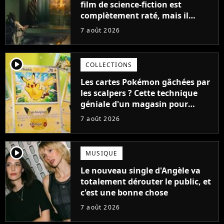
film de science-fiction est
complètement raté, mais il
aurait pu être encore pire à
7 août 2026
cause de son acteur
player2
COLLECTIONS
Les cartes Pokémon gâchées par
les scalpers ? Cette technique
géniale d'un magasin pour
ruiner les revendeurs
7 août 2026
player2
MUSIQUE
Le nouveau single d'Angèle va
totalement dérouter le public, et
c'est une bonne chose
7 août 2026