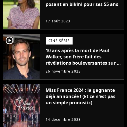
posant en bikini pour ses 55 ans
17 août 2023
player2
CINÉ SÉRIE
10 ans après la mort de Paul
Walker, son frère fait des
révélations bouleversantes sur la
réaction des acteurs de Fast and
26 novembre 2023
Furious
Miss France 2024 : la gagnante
déjà annoncée ! (Et ce n'est pas
un simple pronostic)
14 décembre 2023