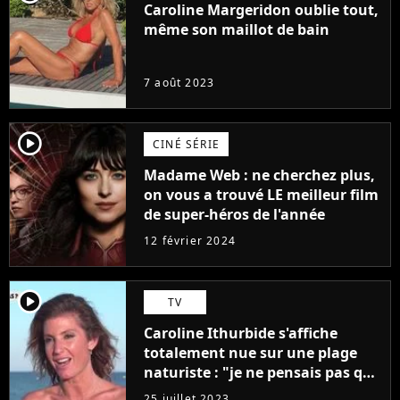
Caroline Margeridon oublie tout,
même son maillot de bain
7 août 2023
player2
CINÉ SÉRIE
Madame Web : ne cherchez plus,
on vous a trouvé LE meilleur film
de super-héros de l'année
12 février 2024
player2
TV
Caroline Ithurbide s'affiche
totalement nue sur une plage
naturiste : "je ne pensais pas que
j'arriverais à le faire..."
25 juillet 2023