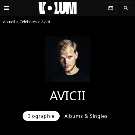
menu
newsletter
search
Accueil
Célébrités
Avicii
AVICII
Biographie
Albums & Singles