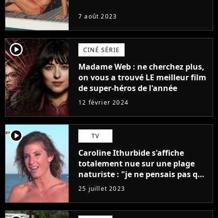
7 août 2023
player2
CINÉ SÉRIE
Madame Web : ne cherchez plus,
on vous a trouvé LE meilleur film
de super-héros de l'année
12 février 2024
player2
TV
Caroline Ithurbide s'affiche
totalement nue sur une plage
naturiste : "je ne pensais pas que
j'arriverais à le faire..."
25 juillet 2023