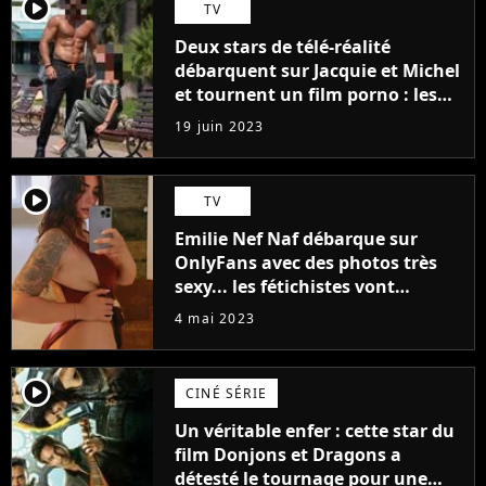
player2
TV
Deux stars de télé-réalité
débarquent sur Jacquie et Michel
et tournent un film porno : les
premières images du tournage
19 juin 2023
(exclu)
player2
TV
Emilie Nef Naf débarque sur
OnlyFans avec des photos très
sexy... les fétichistes vont
prendre leur pied !
4 mai 2023
player2
CINÉ SÉRIE
Un véritable enfer : cette star du
film Donjons et Dragons a
détesté le tournage pour une