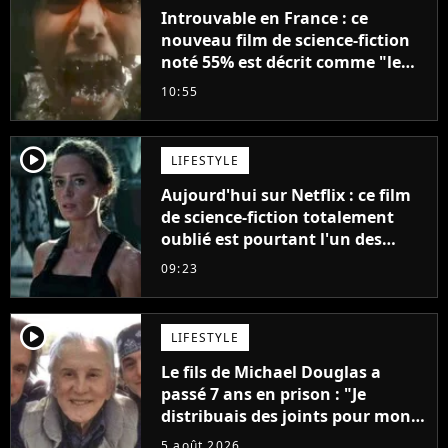
Introuvable en France : ce
nouveau film de science-fiction
noté 55% est décrit comme "le
plus stupide de l'année"
10:55
player2
LIFESTYLE
Aujourd'hui sur Netflix : ce film
de science-fiction totalement
oublié est pourtant l'un des
meilleurs des années 2010
09:23
player2
LIFESTYLE
Le fils de Michael Douglas a
passé 7 ans en prison : "Je
distribuais des joints pour mon
père"
5 août 2026