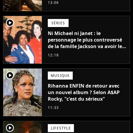
Vaiana et The Mandalorian &
13:06
Grogu au box-office
player2
SÉRIES
Ni Michael ni Janet : le
personnage le plus controversé
de la famille Jackson va avoir le
droit à sa propre série
12:18
player2
MUSIQUE
Rihanna ENFIN de retour avec
un nouvel album ? Selon A$AP
Rocky, "c'est du sérieux"
11:33
player2
LIFESTYLE