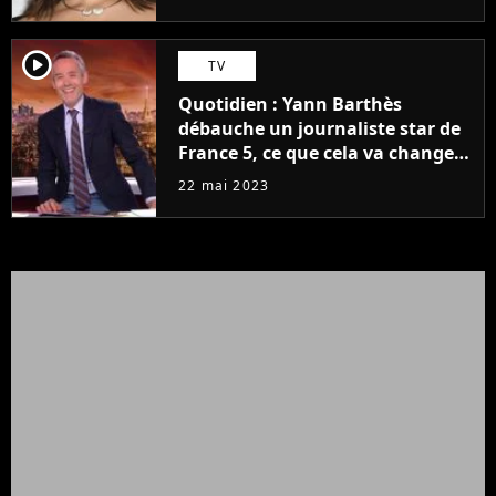
player2
TV
Quotidien : Yann Barthès
débauche un journaliste star de
France 5, ce que cela va changer
à la rentrée
22 mai 2023