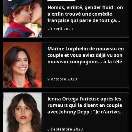
Homos, virilité, gender fluid : on
a enfin trouvé une comédie
française qui parle de tout ça
sans être super ringarde
20 avril 2023
Marine Lorphelin de nouveau en
couple et vous aviez déjà vu son
nouveau compagnon... à la télé
9 octobre 2023
Jenna Ortega furieuse après les
rumeurs qui la disent en couple
avec Johnny Depp : "Je n'arrive
même pas..."
5 septembre 2023