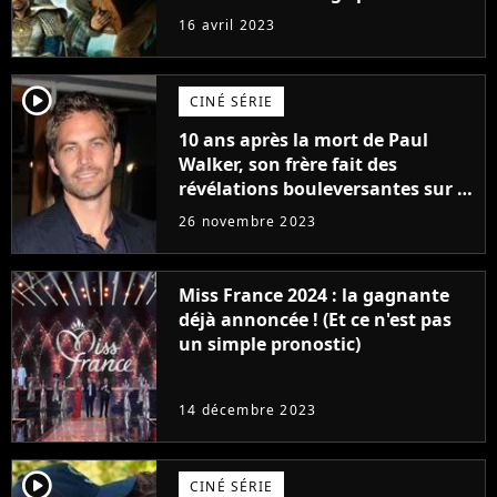
raison très spéciale
16 avril 2023
player2
CINÉ SÉRIE
10 ans après la mort de Paul
Walker, son frère fait des
révélations bouleversantes sur la
réaction des acteurs de Fast and
26 novembre 2023
Furious
Miss France 2024 : la gagnante
déjà annoncée ! (Et ce n'est pas
un simple pronostic)
14 décembre 2023
player2
CINÉ SÉRIE