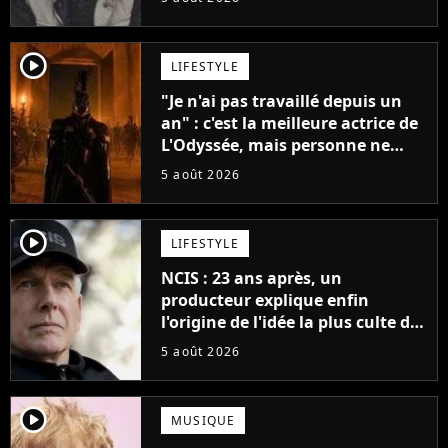
player2
LIFESTYLE
"Je n'ai pas travaillé depuis un
an" : c'est la meilleure actrice de
L'Odyssée, mais personne ne
veut lui donner de rôle au
5 août 2026
cinéma
player2
LIFESTYLE
NCIS : 23 ans après, un
producteur explique enfin
l'origine de l'idée la plus culte de
la série (et on ne parle pas du
5 août 2026
bateau)
player2
MUSIQUE