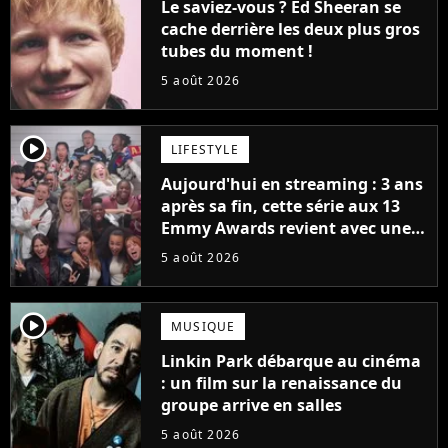
Le saviez-vous ? Ed Sheeran se
cache derrière les deux plus gros
tubes du moment !
5 août 2026
player2
LIFESTYLE
Aujourd'hui en streaming : 3 ans
après sa fin, cette série aux 13
Emmy Awards revient avec une
suite... totalement différente
5 août 2026
player2
MUSIQUE
Linkin Park débarque au cinéma
: un film sur la renaissance du
groupe arrive en salles
5 août 2026