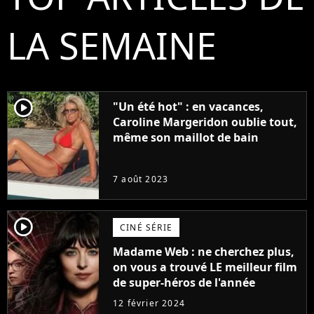
LA SEMAINE
player2
"Un été hot" : en vacances,
Caroline Margeridon oublie tout,
même son maillot de bain
7 août 2023
player2
CINÉ SÉRIE
Madame Web : ne cherchez plus,
on vous a trouvé LE meilleur film
de super-héros de l'année
12 février 2024