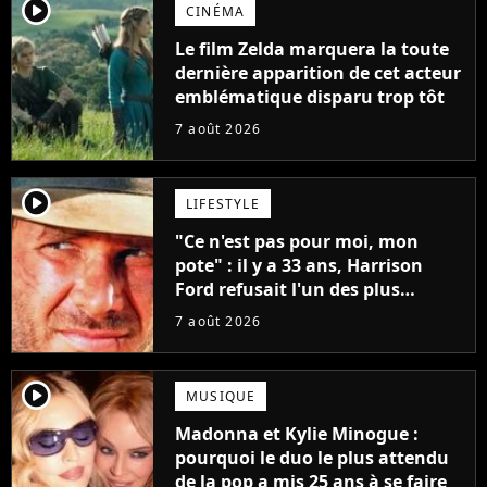
player2
CINÉMA
Le film Zelda marquera la toute
dernière apparition de cet acteur
emblématique disparu trop tôt
7 août 2026
player2
LIFESTYLE
"Ce n'est pas pour moi, mon
pote" : il y a 33 ans, Harrison
Ford refusait l'un des plus
grands succès de tous les temps
7 août 2026
player2
MUSIQUE
Madonna et Kylie Minogue :
pourquoi le duo le plus attendu
de la pop a mis 25 ans à se faire