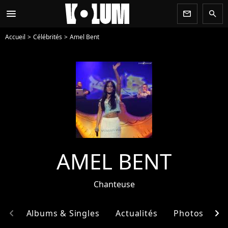
menu
newsletter
search
Accueil
Célébrités
Amel Bent
AMEL BENT
Chanteuse
chevron_left
chevron_right
hie
Albums & Singles
Actualités
Photos
E