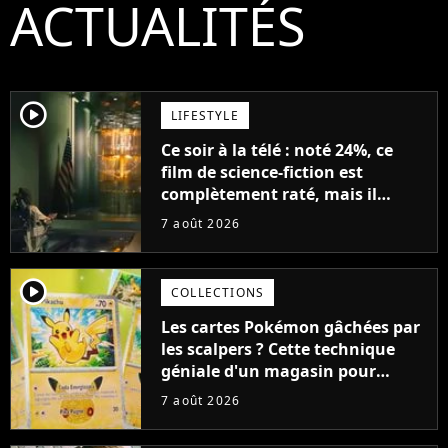
ACTUALITÉS
player2
LIFESTYLE
Ce soir à la télé : noté 24%, ce
film de science-fiction est
complètement raté, mais il
aurait pu être encore pire à
7 août 2026
cause de son acteur
player2
COLLECTIONS
Les cartes Pokémon gâchées par
les scalpers ? Cette technique
géniale d'un magasin pour
ruiner les revendeurs
7 août 2026