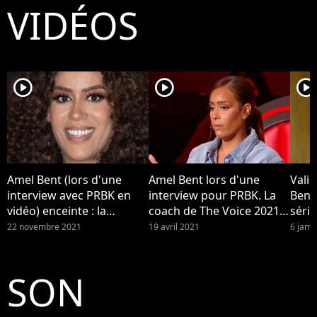
VIDÉOS
player2
player2
player2
Amel Bent (lors d'une
Amel Bent lors d'une
Valid
interview avec PRBK en
interview pour PRBK. La
Bent 
vidéo) enceinte : la
coach de The Voice 2021 a
séri
maman montre son baby
éliminé Jaja et Sonia : les
22 novembre 2021
19 avril 2021
6 janv
bump sur le tapis rouge
twittos sont déçus de ces
des NRJ Music Awards
choix mais valident son
2021
discours engagé sur les
SON
femmes dans la musique