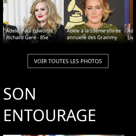
Adele, Paul Epworth,
Adele à la 59ème soirée
Ade
Richard Gere - 85e
annuelle des Grammy
Liv
ceremonie des Oscars
Awards au théâtre
oct
à Hollywood le 24
Microsoft à Los
février 2013.
Angeles, le 12 février
VOIR TOUTES LES PHOTOS
2017
SON
ENTOURAGE