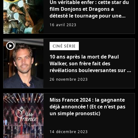
Un véritable enfer : cette star du
film Donjons et Dragons a
détesté le tournage pour une
raison très spéciale
16 avril 2023
player2
CINÉ SÉRIE
10 ans après la mort de Paul
Walker, son frère fait des
révélations bouleversantes sur la
réaction des acteurs de Fast and
26 novembre 2023
Furious
Miss France 2024 : la gagnante
déjà annoncée ! (Et ce n'est pas
un simple pronostic)
14 décembre 2023