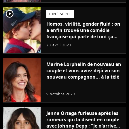
player2
CINÉ SÉRIE
Homos, virilité, gender fluid : on
a enfin trouvé une comédie
française qui parle de tout ça
sans être super ringarde
20 avril 2023
Marine Lorphelin de nouveau en
couple et vous aviez déjà vu son
nouveau compagnon... à la télé
9 octobre 2023
Jenna Ortega furieuse après les
rumeurs qui la disent en couple
avec Johnny Depp : "Je n'arrive