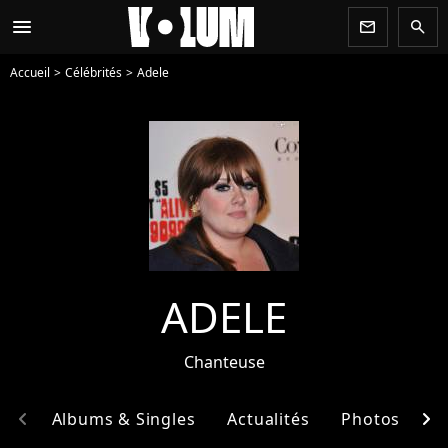
menu
newsletter
search
Accueil
Célébrités
Adele
ADELE
Chanteuse
chevron_left
chevron_right
hie
Albums & Singles
Actualités
Photos
E