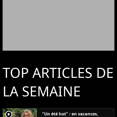
TOP ARTICLES DE
LA SEMAINE
player2
"Un été hot" : en vacances,