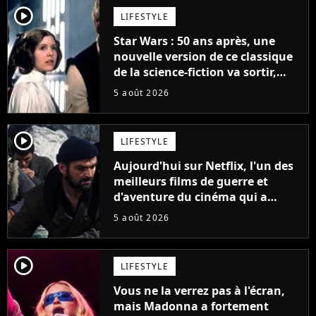
player2
LIFESTYLE
Star Wars : 50 ans après, une
nouvelle version de ce classique
de la science-fiction va sortir,
mais on ne la verra jamais en
5 août 2026
France
player2
LIFESTYLE
Aujourd'hui sur Netflix, l'un des
meilleurs films de guerre et
d'aventure du cinéma qui a
connu un succès retentissant à
5 août 2026
son époque
player2
LIFESTYLE
Vous ne la verrez pas à l'écran,
mais Madonna a fortement