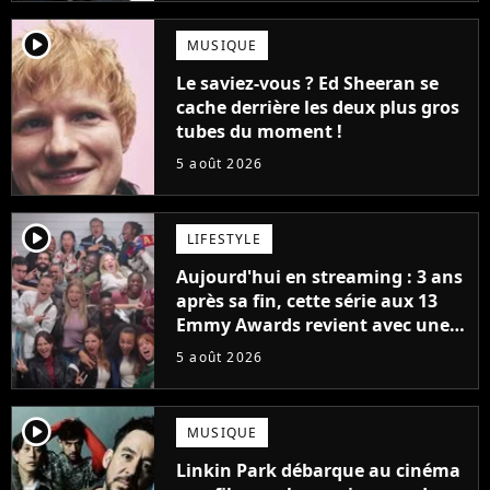
player2
MUSIQUE
Le saviez-vous ? Ed Sheeran se
cache derrière les deux plus gros
tubes du moment !
5 août 2026
player2
LIFESTYLE
Aujourd'hui en streaming : 3 ans
après sa fin, cette série aux 13
Emmy Awards revient avec une
suite... totalement différente
5 août 2026
player2
MUSIQUE
Linkin Park débarque au cinéma