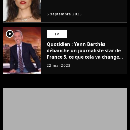
même pas..."
5 septembre 2023
player2
TV
Quotidien : Yann Barthès
débauche un journaliste star de
France 5, ce que cela va changer
à la rentrée
22 mai 2023