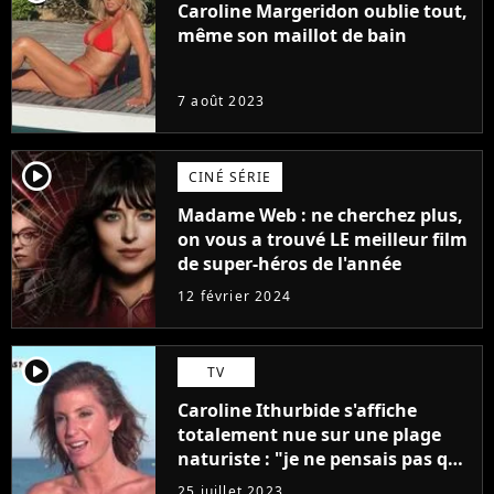
Caroline Margeridon oublie tout,
même son maillot de bain
7 août 2023
player2
CINÉ SÉRIE
Madame Web : ne cherchez plus,
on vous a trouvé LE meilleur film
de super-héros de l'année
12 février 2024
player2
TV
Caroline Ithurbide s'affiche
totalement nue sur une plage
naturiste : "je ne pensais pas que
j'arriverais à le faire..."
25 juillet 2023