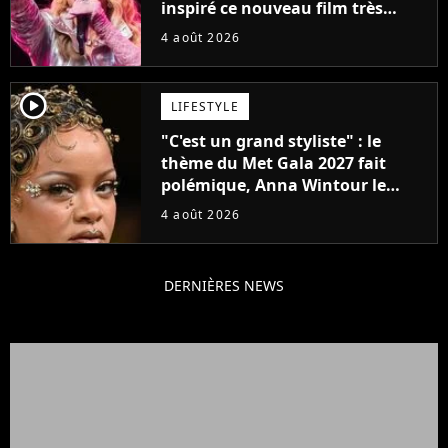
inspiré ce nouveau film très
attendu
4 août 2026
player2
LIFESTYLE
"C'est un grand styliste" : le
thème du Met Gala 2027 fait
polémique, Anna Wintour le
défend
4 août 2026
DERNIÈRES NEWS