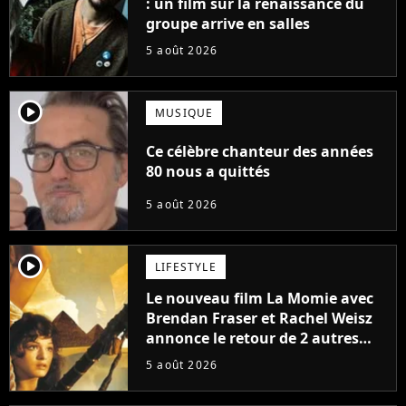
: un film sur la renaissance du
groupe arrive en salles
5 août 2026
player2
MUSIQUE
Ce célèbre chanteur des années
80 nous a quittés
5 août 2026
player2
LIFESTYLE
Le nouveau film La Momie avec
Brendan Fraser et Rachel Weisz
annonce le retour de 2 autres
personnages emblématiques de
5 août 2026
la saga