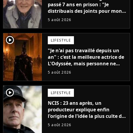
passé 7 ans en prison : "Je
distribuais des joints pour mon
père"
5 août 2026
player2
LIFESTYLE
"Je n'ai pas travaillé depuis un
an" : c'est la meilleure actrice de
L'Odyssée, mais personne ne
veut lui donner de rôle au
5 août 2026
cinéma
player2
LIFESTYLE
NCIS : 23 ans après, un
producteur explique enfin
l'origine de l'idée la plus culte de
la série (et on ne parle pas du
5 août 2026
bateau)