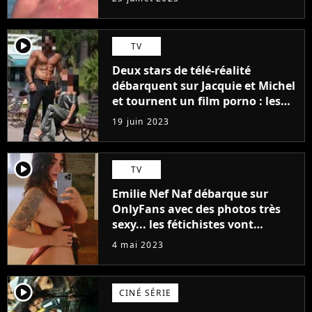
player2
TV
Deux stars de télé-réalité
débarquent sur Jacquie et Michel
et tournent un film porno : les
premières images du tournage
19 juin 2023
(exclu)
player2
TV
Emilie Nef Naf débarque sur
OnlyFans avec des photos très
sexy... les fétichistes vont
prendre leur pied !
4 mai 2023
player2
CINÉ SÉRIE