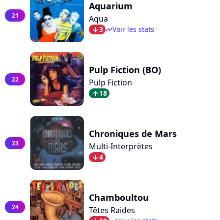
Aquarium
21
Aqua
3
Voir les stats
arrow_bot
timeline
Pulp Fiction (BO)
22
Pulp Fiction
18
arrow_top
Chroniques de Mars
23
Multi-Interprètes
4
arrow_bot
Chamboultou
24
Têtes Raides