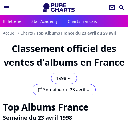
menu
newsletter
search
Billetterie
Star Academy
Charts français
Accueil
/
Charts
/
Top Albums France du 23 avril au 29 avril
Classement officiel des
ventes d'albums en France
1998
chevron_bot
Semaine du 23 avril
calendar
chevron_bot
Top Albums France
Semaine du 23 avril 1998