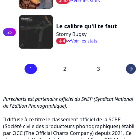
10
Voir les stats
arrow_bot
timeline
Le calibre qu'il te faut
25
Stomy Bugsy
4
Voir les stats
arrow_bot
timeline
1
2
3
arrow_right
Purecharts est partenaire officiel du SNEP (Syndicat National
de l'Edition Phonographique).
Il diffuse à ce titre le classement officiel de la SCPP
(Société civile des producteurs phonographiques) établi
par OCC (The Official Charts Company) depuis 2021. Ce