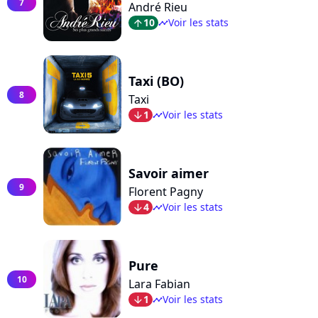
7
André Rieu
10
Voir les stats
arrow_top
timeline
Taxi (BO)
8
Taxi
1
Voir les stats
arrow_bot
timeline
Savoir aimer
9
Florent Pagny
4
Voir les stats
arrow_bot
timeline
Pure
10
Lara Fabian
1
Voir les stats
arrow_bot
timeline