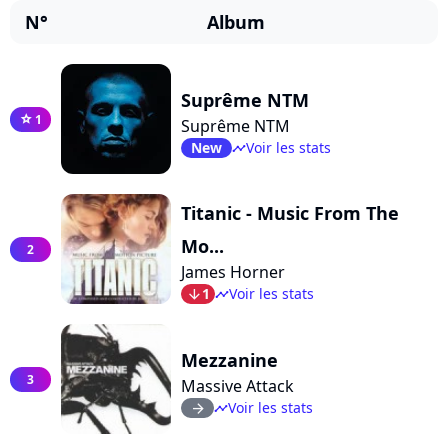
N°
Album
Suprême NTM
1
star
Suprême NTM
New
Voir les stats
timeline
Titanic - Music From The
Mo...
2
James Horner
1
Voir les stats
arrow_bot
timeline
Mezzanine
3
Massive Attack
Voir les stats
arrow_right
timeline