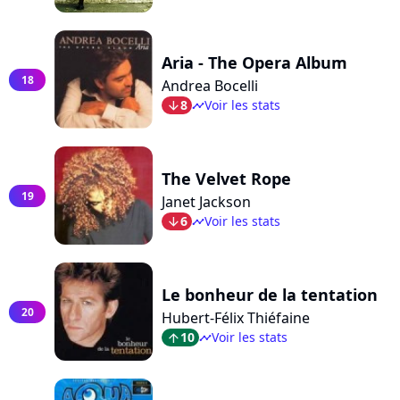
Aria - The Opera Album
18
Andrea Bocelli
8
Voir les stats
arrow_bot
timeline
The Velvet Rope
19
Janet Jackson
6
Voir les stats
arrow_bot
timeline
Le bonheur de la tentation
20
Hubert-Félix Thiéfaine
10
Voir les stats
arrow_top
timeline