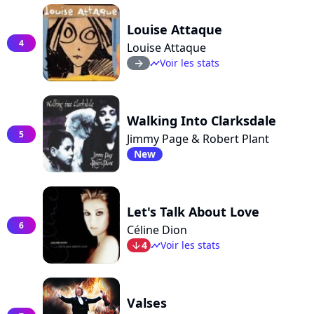
Louise Attaque
4
Louise Attaque
Voir les stats
arrow_right
timeline
Walking Into Clarksdale
5
Jimmy Page & Robert Plant
New
Let's Talk About Love
6
Céline Dion
4
Voir les stats
arrow_bot
timeline
Valses