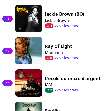
Jackie Brown (BO)
11
Jackie Brown
3
Voir les stats
arrow_bot
timeline
Ray Of Light
12
Madonna
6
Voir les stats
arrow_bot
timeline
L'école du micro d'argent
13
IAM
2
Voir les stats
arrow_top
timeline
Soulfly