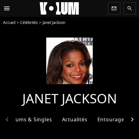
menu
newsletter
search
Accueil
Célébrités
Janet Jackson
JANET JACKSON
chevron_left
chevron_right
Albums & Singles
Actualités
Entourage
F