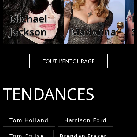
Michael
B
Jackson
Madonna
S
TOUT L'ENTOURAGE
TENDANCES
Tom Holland
Harrison Ford
Tom Cruise
Brendan Fraser