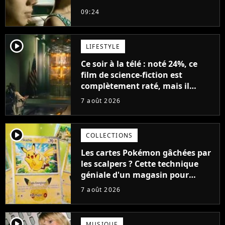
21ème siècle
09:24
player2
LIFESTYLE
Ce soir à la télé : noté 24%, ce
film de science-fiction est
complètement raté, mais il
aurait pu être encore pire à
7 août 2026
cause de son acteur
player2
COLLECTIONS
Les cartes Pokémon gâchées par
les scalpers ? Cette technique
géniale d'un magasin pour
ruiner les revendeurs
7 août 2026
player2
MUSIQUE