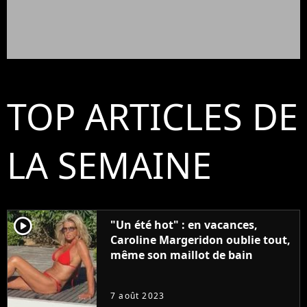
TOP ARTICLES DE
LA SEMAINE
player2
"Un été hot" : en vacances,
Caroline Margeridon oublie tout,
même son maillot de bain
7 août 2023