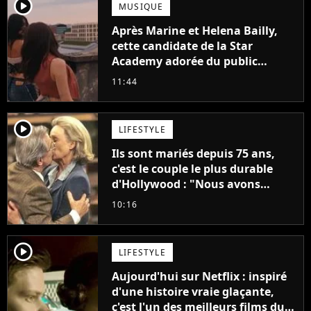
player2
MUSIQUE
Après Marine et Helena Bailly,
cette candidate de la Star
Academy adorée du public
annonce son premier album,
11:44
"C'est tellement puissant"
player2
LIFESTYLE
Ils sont mariés depuis 75 ans,
c'est le couple le plus durable
d'Hollywood : "Nous avons
avancé jour après jour, et les
10:16
jours se sont transformés en
décennies"
player2
LIFESTYLE
Aujourd'hui sur Netflix : inspiré
d'une histoire vraie glaçante,
c'est l'un des meilleurs films du