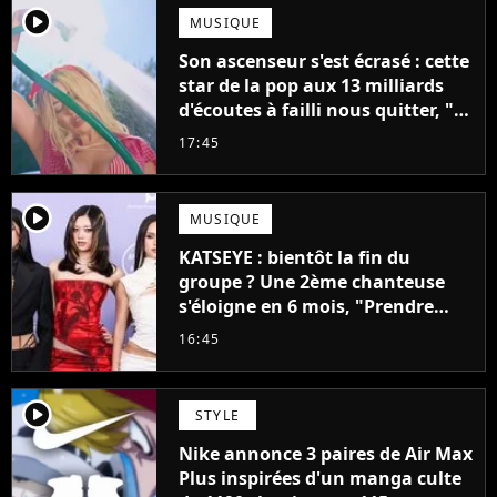
player2
MUSIQUE
Son ascenseur s'est écrasé : cette
star de la pop aux 13 milliards
d'écoutes à failli nous quitter, "Je
pensais ne plus jamais chanter"
17:45
player2
MUSIQUE
KATSEYE : bientôt la fin du
groupe ? Une 2ème chanteuse
s'éloigne en 6 mois, "Prendre
cette décision n’a pas été facile"
16:45
player2
STYLE
Nike annonce 3 paires de Air Max
Plus inspirées d'un manga culte