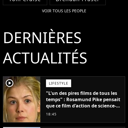
VOIR TOUS LES PEOPLE
DERNIÈRES
ACTUALITÉS
player2
LIFESTYLE
"L'un des pires films de tous les
temps" : Rosamund Pike pensait
que ce film d'action de science-
fiction avec Dwayne Johnson
18:45
mettrait fin à sa carrière