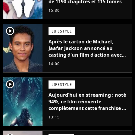
de 1190 chapitres et 115 tomes
15:30
player2
LIFESTYLE
Après le carton de Michael,
Jaafar Jackson annoncé au
casting d'un film d'action avec
Will Smith
14:00
player2
LIFESTYLE
Aujourd'hui en streaming : noté
94%, ce film réinvente
complètement cette franchise de
science-fiction vieille de 40 ans
13:15