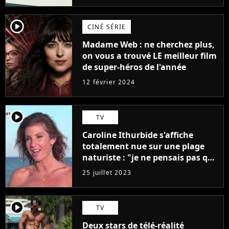
player2
CINÉ SÉRIE
Madame Web : ne cherchez plus,
on vous a trouvé LE meilleur film
de super-héros de l'année
12 février 2024
player2
TV
Caroline Ithurbide s'affiche
totalement nue sur une plage
naturiste : "je ne pensais pas que
j'arriverais à le faire..."
25 juillet 2023
player2
TV
Deux stars de télé-réalité