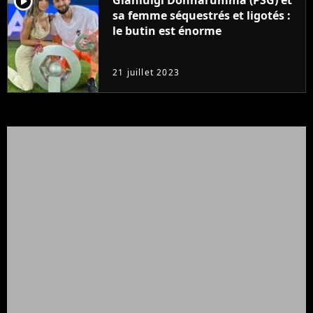
player2
Gianluigi Donnarumma (PSG) et
sa femme séquestrés et ligotés :
le butin est énorme
21 juillet 2023