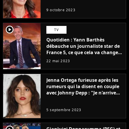
9 octobre 2023
player2
TV
Quotidien : Yann Barthès
débauche un journaliste star de
France 5, ce que cela va changer
à la rentrée
22 mai 2023
Jenna Ortega furieuse après les
rumeurs qui la disent en couple
avec Johnny Depp : "Je n'arrive
même pas..."
5 septembre 2023