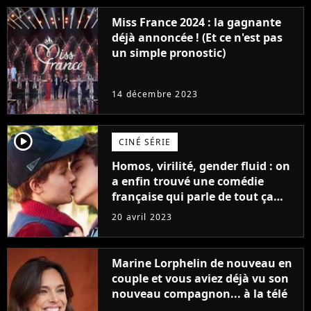
Miss France 2024 : la gagnante
déjà annoncée ! (Et ce n'est pas
un simple pronostic)
14 décembre 2023
player2
CINÉ SÉRIE
Homos, virilité, gender fluid : on
a enfin trouvé une comédie
française qui parle de tout ça
sans être super ringarde
20 avril 2023
Marine Lorphelin de nouveau en
couple et vous aviez déjà vu son
nouveau compagnon... à la télé