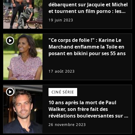
débarquent sur Jacquie et Michel
et tournent un film porno : les
premières images du tournage
19 juin 2023
(exclu)
player2
"Ce corps de folie !" : Karine Le
Marchand enflamme la Toile en
posant en bikini pour ses 55 ans
17 août 2023
player2
CINÉ SÉRIE
10 ans après la mort de Paul
Walker, son frère fait des
révélations bouleversantes sur la
réaction des acteurs de Fast and
26 novembre 2023
Furious