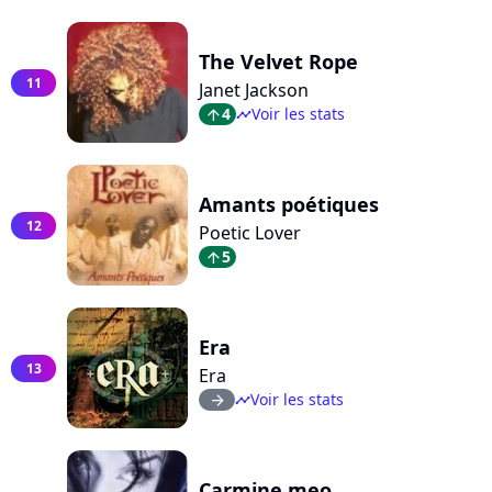
The Velvet Rope
11
Janet Jackson
4
Voir les stats
arrow_top
timeline
Amants poétiques
12
Poetic Lover
5
arrow_top
Era
13
Era
Voir les stats
arrow_right
timeline
Carmine meo