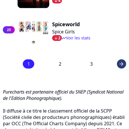
4
arrow_bot
Spiceworld
25
Spice Girls
2
Voir les stats
arrow_bot
timeline
1
2
3
arrow_right
Purecharts est partenaire officiel du SNEP (Syndicat National
de l'Edition Phonographique).
Il diffuse à ce titre le classement officiel de la SCPP
(Société civile des producteurs phonographiques) établi
par OCC (The Official Charts Company) depuis 2021. Ce