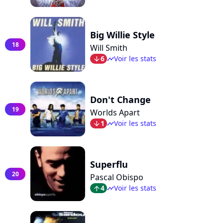
Big Willie Style
18
Will Smith
6
Voir les stats
arrow_bot
timeline
Don't Change
19
Worlds Apart
1
Voir les stats
arrow_bot
timeline
Superflu
20
Pascal Obispo
4
Voir les stats
arrow_top
timeline