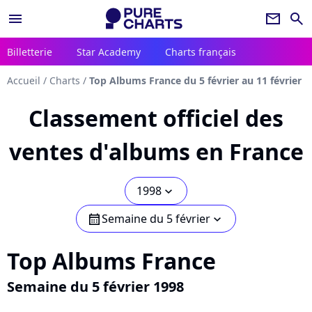
menu
newsletter
search
Billetterie
Star Academy
Charts français
Accueil
/
Charts
/
Top Albums France du 5 février au 11 février
Classement officiel des
ventes d'albums en France
1998
chevron_bot
Semaine du 5 février
calendar
chevron_bot
Top Albums France
Semaine du 5 février 1998