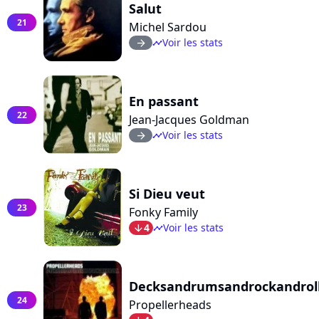
Salut
21
Michel Sardou
Voir les stats
arrow_right
timeline
En passant
22
Jean-Jacques Goldman
Voir les stats
arrow_right
timeline
Si Dieu veut
23
Fonky Family
4
Voir les stats
arrow_bot
timeline
Decksandrumsandrockandrol
24
Propellerheads