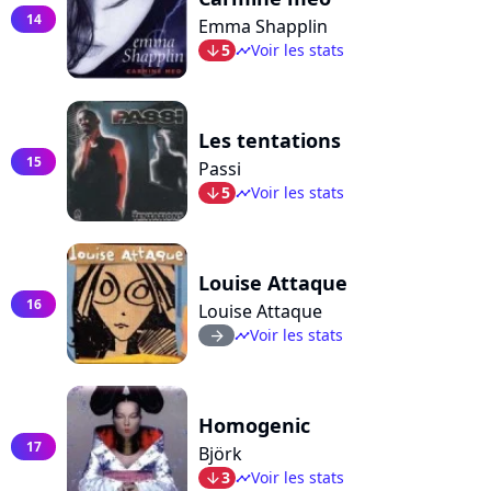
14
Emma Shapplin
5
Voir les stats
arrow_bot
timeline
Les tentations
15
Passi
5
Voir les stats
arrow_bot
timeline
Louise Attaque
16
Louise Attaque
Voir les stats
arrow_right
timeline
Homogenic
17
Björk
3
Voir les stats
arrow_bot
timeline