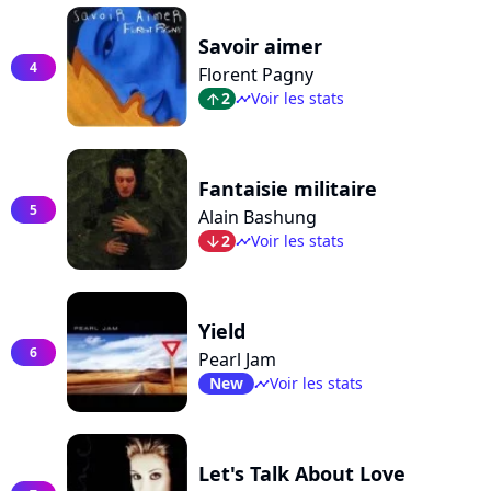
Savoir aimer
4
Florent Pagny
2
Voir les stats
arrow_top
timeline
Fantaisie militaire
5
Alain Bashung
2
Voir les stats
arrow_bot
timeline
Yield
6
Pearl Jam
New
Voir les stats
timeline
Let's Talk About Love