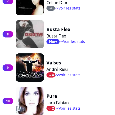
7
Céline Dion
Voir les stats
arrow_right
timeline
Busta Flex
8
Busta Flex
New
Voir les stats
timeline
Valses
9
André Rieu
4
Voir les stats
arrow_bot
timeline
Pure
10
Lara Fabian
2
Voir les stats
arrow_bot
timeline