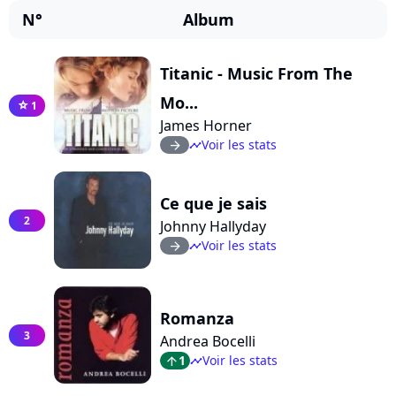
N°
Album
Titanic - Music From The
Mo...
1
star
James Horner
Voir les stats
arrow_right
timeline
Ce que je sais
2
Johnny Hallyday
Voir les stats
arrow_right
timeline
Romanza
3
Andrea Bocelli
1
Voir les stats
arrow_top
timeline