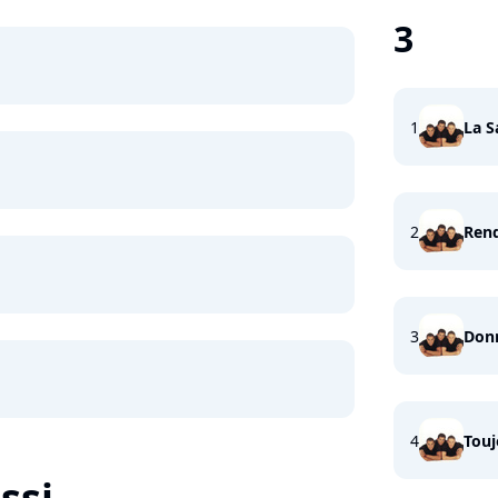
3
1
La S
2
Ren
3
Don
4
Touj
ssi...