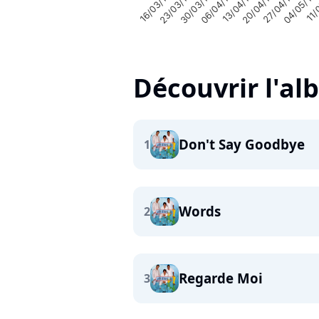
13/04/1998
27/04/1998
11/
23/03/1998
06/04/1998
20/04/1998
04/05/19
16/03/1998
30/03/1998
Découvrir l'a
Don't Say Goodbye
1
Words
2
Regarde Moi
3