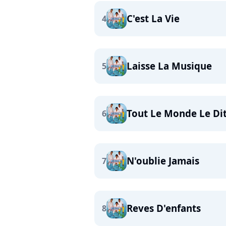
C'est La Vie
4
Laisse La Musique
5
Tout Le Monde Le Di
6
N'oublie Jamais
7
Reves D'enfants
8