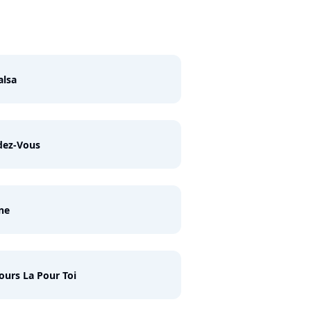
alsa
dez-Vous
ne
ours La Pour Toi