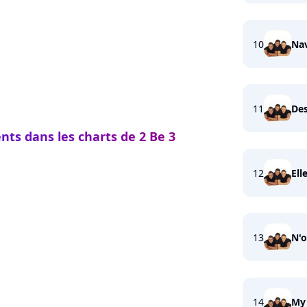
10
Nav
11
Des
nts dans les charts de 2 Be 3
12
Ell
13
N'o
14
My 