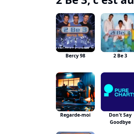
Bercy 98
2 Be 3
Regarde-moi
Don't Say
Goodbye