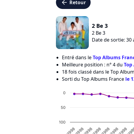
arrow_left
Retour
2 Be 3
2 Be 3
Date de sortie: 30
Entré dans le
Top Albums Franc
Meilleure position : n° 4 du
Top
18 fois classé dans le Top Albu
Sorti du Top Albums France
le 
0
50
100