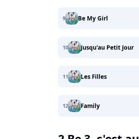
Be My Girl
9
Jusqu'au Petit Jour
10
Les Filles
11
Family
12
2 Be 3, c'est au