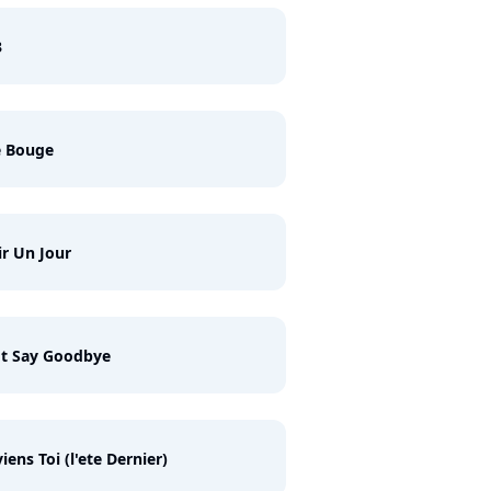
3
e Bouge
ir Un Jour
't Say Goodbye
iens Toi (l'ete Dernier)