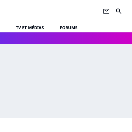
newsletter
search
TV ET MÉDIAS
FORUMS