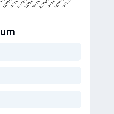
15/06/1998
29/06/1998
05/1998
13/07/1998
25/05/1998
08/06/1998
22/06/1998
98
06/07/1998
18/05/1998
01/06/1998
lbum
Highcharts.com