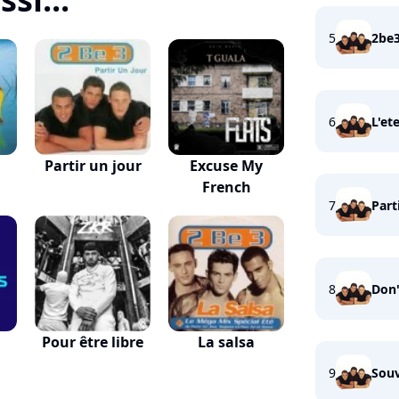
5
2be
6
L'et
Partir un jour
Excuse My
French
7
Part
8
Don
Pour être libre
La salsa
9
Souv