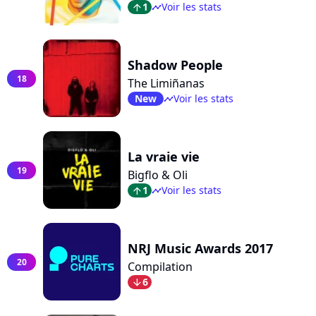
1
Voir les stats
arrow_top
timeline
Shadow People
18
The Limiñanas
New
Voir les stats
timeline
La vraie vie
19
Bigflo & Oli
1
Voir les stats
arrow_top
timeline
NRJ Music Awards 2017
20
Compilation
6
arrow_bot