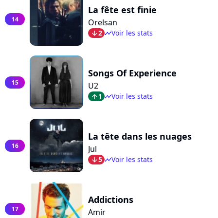
La fête est finie
14
Orelsan
2
Voir les stats
arrow_bot
timeline
Songs Of Experience
15
U2
1
Voir les stats
arrow_top
timeline
La tête dans les nuages
16
Jul
5
Voir les stats
arrow_bot
timeline
Addictions
17
Amir