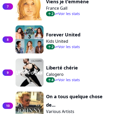
Viens je t'emmène
7
France Gall
2
Voir les stats
arrow_top
timeline
Forever United
8
Kids United
2
Voir les stats
arrow_top
timeline
Liberté chérie
9
Calogero
4
Voir les stats
arrow_top
timeline
On a tous quelque chose
de...
10
Various Artists