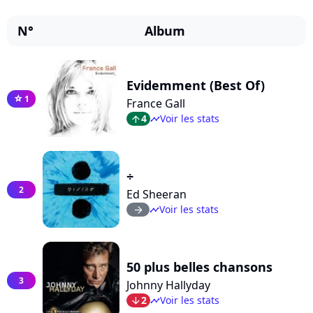
N°
Album
Evidemment (Best Of)
1
star
France Gall
4
Voir les stats
arrow_top
timeline
÷
2
Ed Sheeran
Voir les stats
arrow_right
timeline
50 plus belles chansons
3
Johnny Hallyday
2
Voir les stats
arrow_bot
timeline