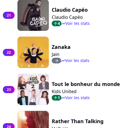
Claudio Capéo
21
Claudio Capéo
4
Voir les stats
arrow_top
timeline
Zanaka
22
Jain
Voir les stats
arrow_right
timeline
Tout le bonheur du monde
23
Kids United
1
Voir les stats
arrow_top
timeline
Rather Than Talking
24