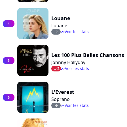
Louane
4
Louane
Voir les stats
arrow_right
timeline
Les 100 Plus Belles Chansons
5
Johnny Hallyday
2
Voir les stats
arrow_bot
timeline
L'Everest
6
Soprano
Voir les stats
arrow_right
timeline