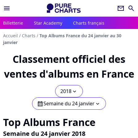
menu
newsletter
search
Billetterie
Star Academy
Charts français
Accueil
/
Charts
/
Top Albums France du 24 janvier au 30
janvier
Classement officiel des
ventes d'albums en France
2018
chevron_bot
Semaine du 24 janvier
calendar
chevron_bot
Top Albums France
Semaine du 24 janvier 2018