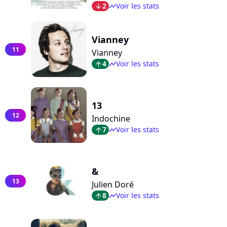
2
Voir les stats
arrow_bot
timeline
Vianney
11
Vianney
4
Voir les stats
arrow_top
timeline
13
12
Indochine
7
Voir les stats
arrow_top
timeline
&
13
Julien Doré
8
Voir les stats
arrow_top
timeline