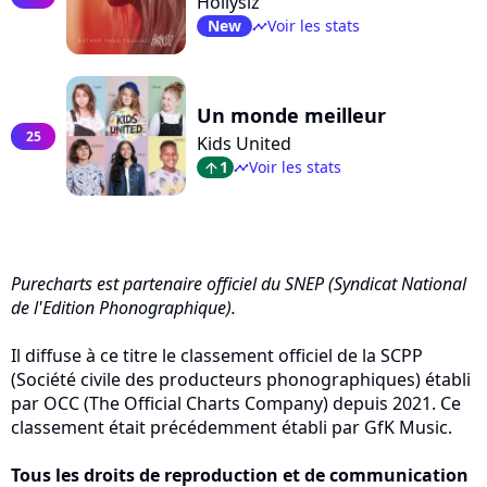
Hollysiz
New
Voir les stats
timeline
Un monde meilleur
25
Kids United
1
Voir les stats
arrow_top
timeline
Purecharts est partenaire officiel du SNEP (Syndicat National
de l'Edition Phonographique).
Il diffuse à ce titre le classement officiel de la SCPP
(Société civile des producteurs phonographiques) établi
par OCC (The Official Charts Company) depuis 2021. Ce
classement était précédemment établi par GfK Music.
Tous les droits de reproduction et de communication