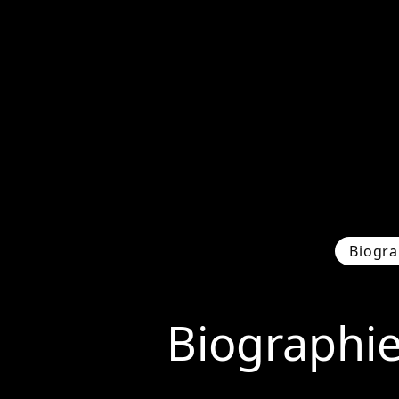
Biogra
Biographi