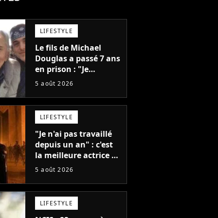
LIFESTYLE
Le fils de Michael
Douglas a passé 7 ans
en prison : "Je
distribuais des joints
5 août 2026
pour mon père"
LIFESTYLE
"Je n'ai pas travaillé
depuis un an" : c'est
la meilleure actrice de
L'Odyssée, mais
5 août 2026
personne ne veut lui
donner de rôle au
cinéma
LIFESTYLE