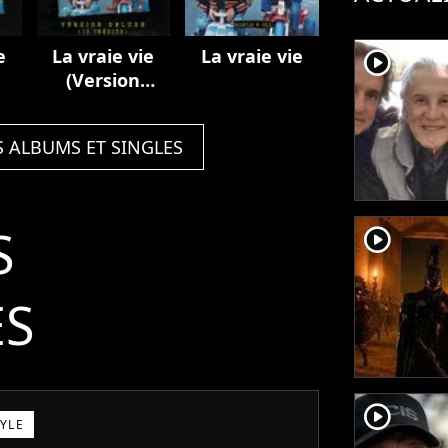
e
La vraie vie
La vraie vie
player2
(Version
deluxe / 10
inédits)
S ALBUMS ET SINGLES
S
player2
ÉS
player2
TYLE