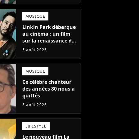
une suite...
totalement différente
MUSIQUE
Linkin Park débarque
au cinéma : un film
sur la renaissance du
groupe arrive en
5 août 2026
salles
MUSIQUE
Ce célèbre chanteur
des années 80 nous a
quittés
5 août 2026
LIFESTYLE
Le nouveau film La