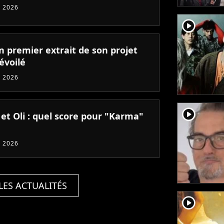
 2026
player2
un premier extrait de son projet
évoilé
 2026
player2
 et Oli : quel score pour "Karma"
 2026
LES ACTUALITÉS
player2