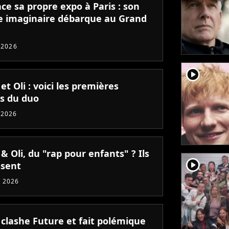
nce sa propre expo à Paris : son
 imaginaire débarque au Grand
t 2026
player2
 et Oli : voici les premières
es du duo
 2026
 & Oli, du "rap pour enfants" ? Ils
player2
ssent
 2026
 clashe Future et fait polémique