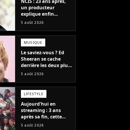
NCIS : 23 ans après,
un producteur
explique enfin
l'origine de l'idée la
5 août 2026
plus culte de la série
(et on ne parle pas du
bateau)
MUSIQUE
Le saviez-vous ? Ed
Sheeran se cache
derrière les deux plus
gros tubes du
5 août 2026
moment !
LIFESTYLE
Aujourd'hui en
streaming : 3 ans
après sa fin, cette
série aux 13 Emmy
5 août 2026
Awards revient avec