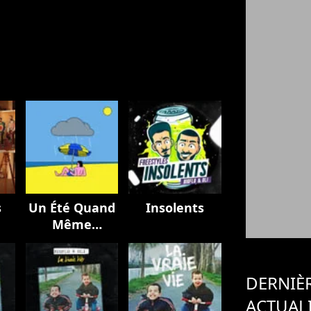
s
Un Été Quand
Insolents
Même
(BIGFLO & Oli
et Bon
Entendeur)
DERNIÈ
ACTUAL