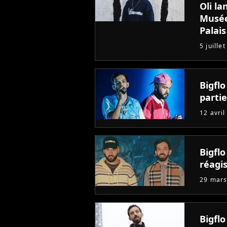
Oli la
Musée
Palais
5 juille
Bigflo
parti
12 avril
Bigflo
réagi
29 mars
Bigflo