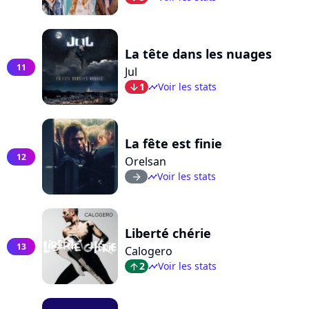
La tête dans les nuages
11
Jul
1
Voir les stats
arrow_bot
timeline
La fête est finie
12
Orelsan
Voir les stats
arrow_right
timeline
Liberté chérie
13
Calogero
2
Voir les stats
arrow_top
timeline