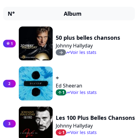
N°
Album
50 plus belles chansons
1
star
Johnny Hallyday
Voir les stats
arrow_right
timeline
÷
2
Ed Sheeran
1
Voir les stats
arrow_top
timeline
Les 100 Plus Belles Chansons
3
Johnny Hallyday
1
Voir les stats
arrow_bot
timeline