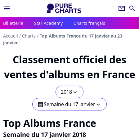
menu
newsletter
search
Billetterie
Star Academy
Charts français
Accueil
/
Charts
/
Top Albums France du 17 janvier au 23
janvier
Classement officiel des
ventes d'albums en France
2018
chevron_bot
Semaine du 17 janvier
calendar
chevron_bot
Top Albums France
Semaine du 17 janvier 2018