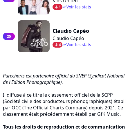
Kids United
1
Voir les stats
arrow_bot
timeline
Claudio Capéo
25
Claudio Capéo
4
Voir les stats
arrow_bot
timeline
Purecharts est partenaire officiel du SNEP (Syndicat National
de l'Edition Phonographique).
Il diffuse à ce titre le classement officiel de la SCPP
(Société civile des producteurs phonographiques) établi
par OCC (The Official Charts Company) depuis 2021. Ce
classement était précédemment établi par GfK Music.
Tous les droits de reproduction et de communication