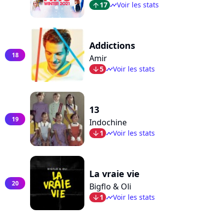
17
Voir les stats
arrow_top
timeline
Addictions
18
Amir
5
Voir les stats
arrow_bot
timeline
13
19
Indochine
1
Voir les stats
arrow_bot
timeline
La vraie vie
20
Bigflo & Oli
1
Voir les stats
arrow_bot
timeline