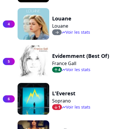
Louane
4
Louane
Voir les stats
arrow_right
timeline
Evidemment (Best Of)
5
France Gall
4
Voir les stats
arrow_top
timeline
L'Everest
6
Soprano
1
Voir les stats
arrow_bot
timeline