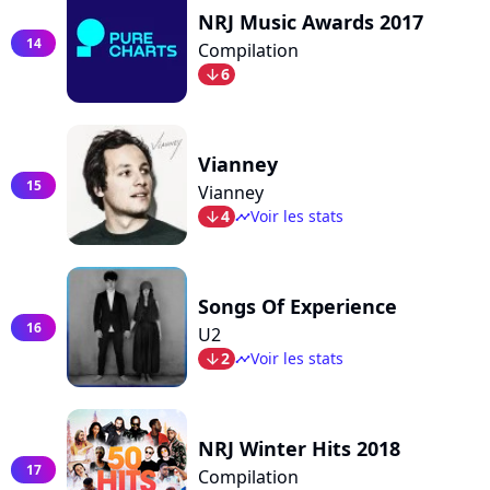
NRJ Music Awards 2017
14
Compilation
6
arrow_bot
Vianney
15
Vianney
4
Voir les stats
arrow_bot
timeline
Songs Of Experience
16
U2
2
Voir les stats
arrow_bot
timeline
NRJ Winter Hits 2018
17
Compilation