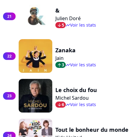
&
21
Julien Doré
5
Voir les stats
arrow_bot
timeline
Zanaka
22
Jain
3
Voir les stats
arrow_top
timeline
Le choix du fou
23
Michel Sardou
6
Voir les stats
arrow_bot
timeline
Tout le bonheur du monde
24