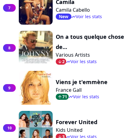
Camila
7
Camila Cabello
New
Voir les stats
timeline
On a tous quelque chose
de...
8
Various Artists
2
Voir les stats
arrow_bot
timeline
Viens je t'emmène
9
France Gall
71
Voir les stats
arrow_top
timeline
Forever United
10
Kids United
3
Voir les stats
arrow_bot
timeline