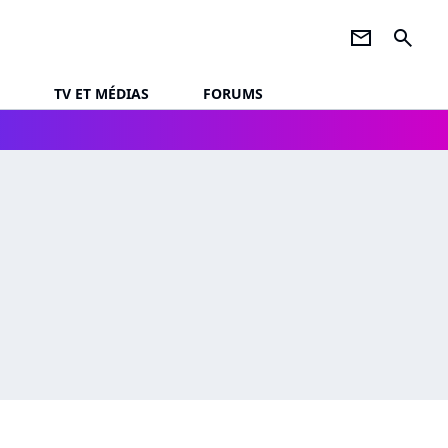
newsletter
search
TV ET MÉDIAS
FORUMS