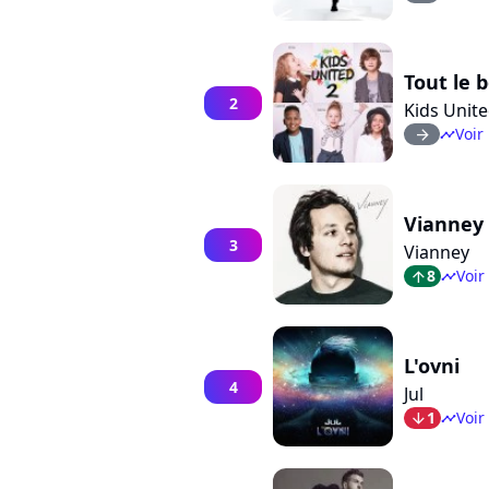
Tout le
2
Kids Unit
Voir 
arrow_right
timeline
Vianney
3
Vianney
8
Voir
arrow_top
timeline
L'ovni
4
Jul
1
Voir
arrow_bot
timeline