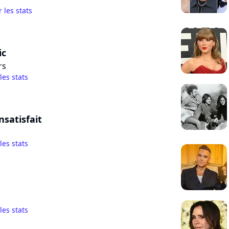
r les stats
ic
rs
 les stats
nsatisfait
 les stats
 les stats