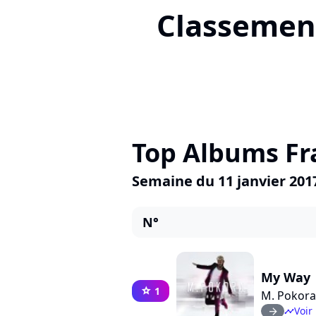
Classement
Top Albums Fr
Semaine du 11 janvier 201
N°
My Way
1
star
M. Pokora
Voir 
arrow_right
timeline