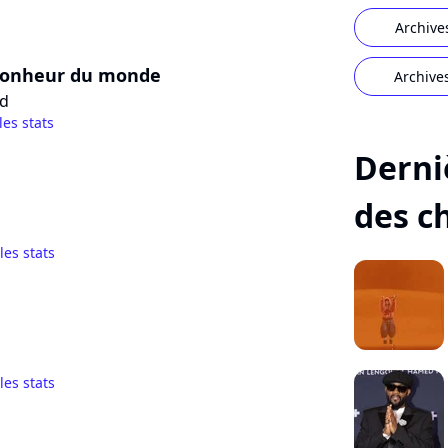
Archive
 bonheur du monde
Archive
ed
les stats
Derni
des c
 les stats
 les stats