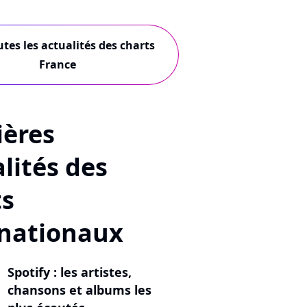
utes les actualités des charts
France
ières
lités des
ts
rnationaux
Spotify : les artistes,
chansons et albums les