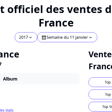
 officiel des ventes 
France
2017
Semaine du 11 janvier
chevron_bot
calendar
chevron_bot
ance
Vente
7
Franc
Album
Top 
Top 
Top S
les stats