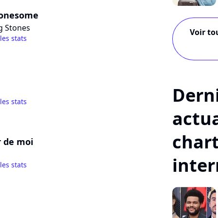
Lonesome
g Stones
Voir to
 les stats
Dern
 les stats
actua
char
 de moi
inte
 les stats