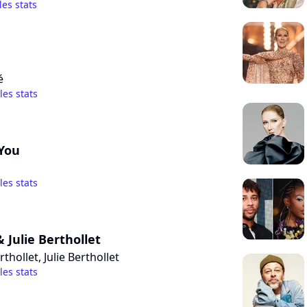
les stats
é
 les stats
You
 les stats
 Julie Berthollet
thollet, Julie Berthollet
 les stats