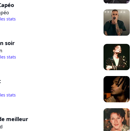
Capéo
apéo
les stats
n soir
on
 les stats
t
les stats
e meilleur
ed