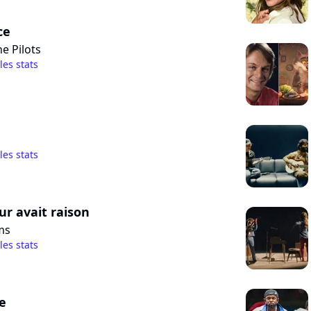
ce
e Pilots
 les stats
 les stats
r avait raison
ms
 les stats
e