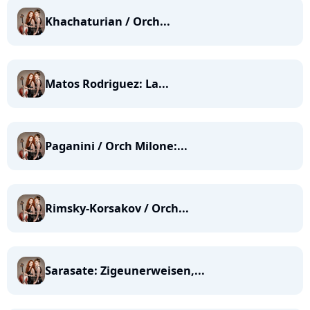
Khachaturian / Orch...
Matos Rodriguez: La...
Paganini / Orch Milone:...
Rimsky-Korsakov / Orch...
Sarasate: Zigeunerweisen,...