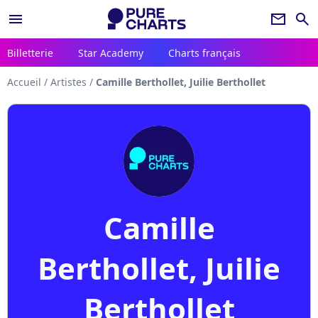
menu
newsletter
search
Billetterie
Star Academy
Charts français
Accueil
/
Artistes
/
Camille Berthollet, Juilie Berthollet
Camille
Berthollet, Juilie
Berthollet