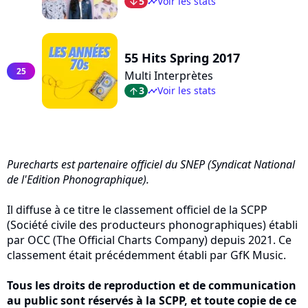
5
Voir les stats
arrow_bot
timeline
55 Hits Spring 2017
25
Multi Interprètes
3
Voir les stats
arrow_top
timeline
Purecharts est partenaire officiel du SNEP (Syndicat National
de l'Edition Phonographique).
Il diffuse à ce titre le classement officiel de la SCPP
(Société civile des producteurs phonographiques) établi
par OCC (The Official Charts Company) depuis 2021. Ce
classement était précédemment établi par GfK Music.
Tous les droits de reproduction et de communication
au public sont réservés à la SCPP, et toute copie de ce