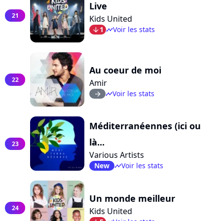
Live
21
Kids United
1
Voir les stats
arrow_bot
timeline
Au coeur de moi
22
Amir
Voir les stats
arrow_right
timeline
Méditerranéennes (ici ou
là...
23
Various Artists
New
Voir les stats
timeline
Un monde meilleur
24
Kids United