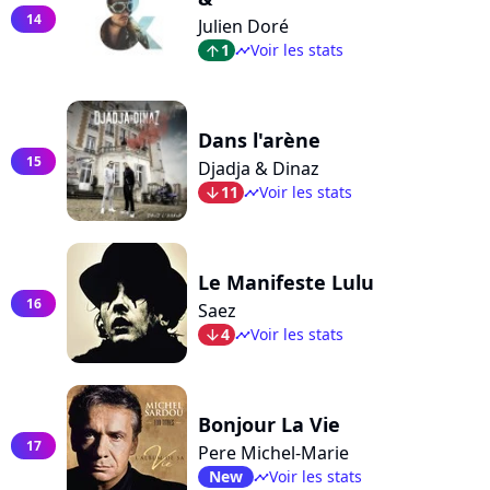
14
Julien Doré
1
Voir les stats
arrow_top
timeline
Dans l'arène
15
Djadja & Dinaz
11
Voir les stats
arrow_bot
timeline
Le Manifeste Lulu
16
Saez
4
Voir les stats
arrow_bot
timeline
Bonjour La Vie
17
Pere Michel-Marie
New
Voir les stats
timeline