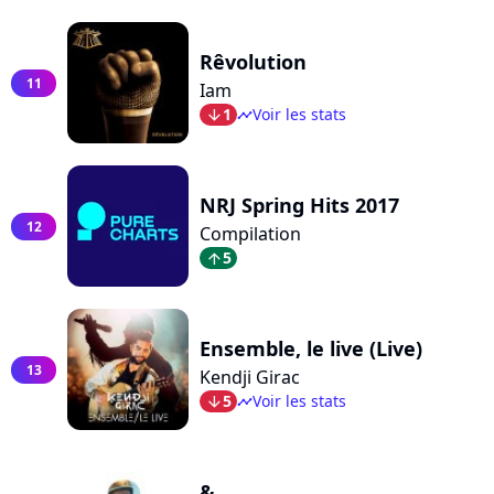
Rêvolution
11
Iam
1
Voir les stats
arrow_bot
timeline
NRJ Spring Hits 2017
12
Compilation
5
arrow_top
Ensemble, le live (Live)
13
Kendji Girac
5
Voir les stats
arrow_bot
timeline
&