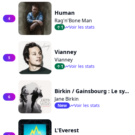
Human
4
Rag'n'Bone Man
1
Voir les stats
arrow_top
timeline
Vianney
5
Vianney
1
Voir les stats
arrow_top
timeline
Birkin / Gainsbourg : Le sy...
6
Jane Birkin
New
Voir les stats
timeline
L'Everest