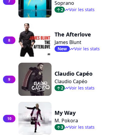
7
Soprano
2
Voir les stats
arrow_top
timeline
The Afterlove
8
James Blunt
New
Voir les stats
timeline
Claudio Capéo
9
Claudio Capéo
2
Voir les stats
arrow_top
timeline
My Way
10
M. Pokora
3
Voir les stats
arrow_top
timeline