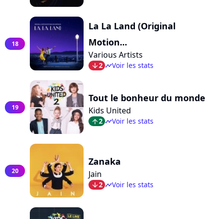
La La Land (Original
Motion...
18
Various Artists
2
Voir les stats
arrow_bot
timeline
Tout le bonheur du monde
19
Kids United
2
Voir les stats
arrow_top
timeline
Zanaka
20
Jain
2
Voir les stats
arrow_bot
timeline