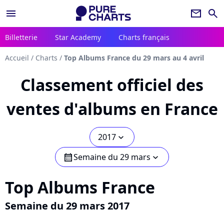
menu
newsletter
search
Billetterie
Star Academy
Charts français
Accueil
/
Charts
/
Top Albums France du 29 mars au 4 avril
Classement officiel des
ventes d'albums en France
2017
chevron_bot
Semaine du 29 mars
calendar
chevron_bot
Top Albums France
Semaine du 29 mars 2017