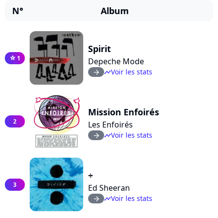
N°
Album
Spirit
1
star
Depeche Mode
Voir les stats
arrow_right
timeline
Mission Enfoirés
2
Les Enfoirés
Voir les stats
arrow_right
timeline
÷
3
Ed Sheeran
Voir les stats
arrow_right
timeline