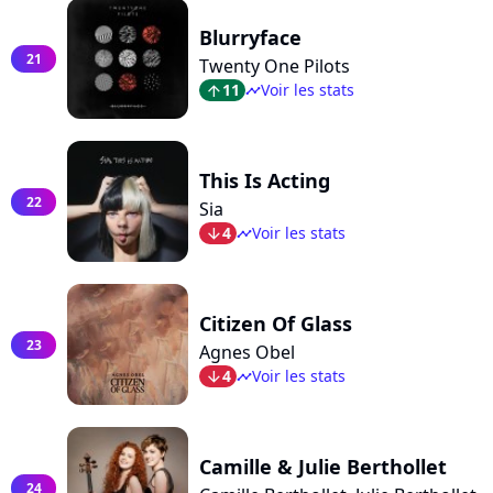
Blurryface
21
Twenty One Pilots
11
Voir les stats
arrow_top
timeline
This Is Acting
22
Sia
4
Voir les stats
arrow_bot
timeline
Citizen Of Glass
23
Agnes Obel
4
Voir les stats
arrow_bot
timeline
Camille & Julie Berthollet
24