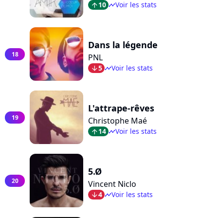
10
Voir les stats
arrow_top
timeline
Dans la légende
18
PNL
5
Voir les stats
arrow_bot
timeline
L'attrape-rêves
19
Christophe Maé
14
Voir les stats
arrow_top
timeline
5.Ø
20
Vincent Niclo
4
Voir les stats
arrow_bot
timeline