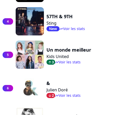
57TH & 9TH
4
Sting
New
Voir les stats
timeline
Un monde meilleur
5
Kids United
3
Voir les stats
arrow_top
timeline
&
6
Julien Doré
2
Voir les stats
arrow_bot
timeline