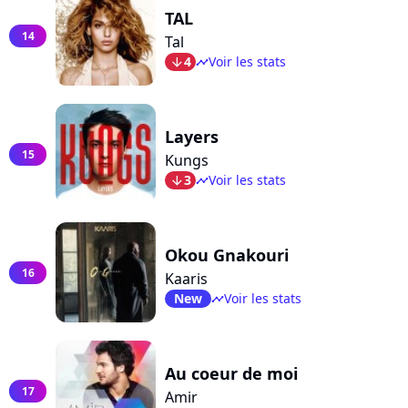
TAL
14
Tal
4
Voir les stats
arrow_bot
timeline
Layers
15
Kungs
3
Voir les stats
arrow_bot
timeline
Okou Gnakouri
16
Kaaris
New
Voir les stats
timeline
Au coeur de moi
17
Amir