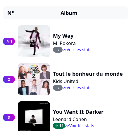
N°
Album
My Way
1
star
M. Pokora
Voir les stats
arrow_right
timeline
Tout le bonheur du monde
2
Kids United
Voir les stats
arrow_right
timeline
You Want It Darker
3
Leonard Cohen
11
Voir les stats
arrow_top
timeline