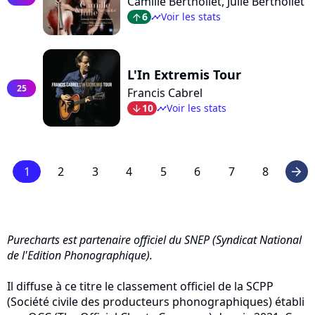
Camille Berthollet, Julie Berthollet
6
Voir les stats
arrow_top
timeline
L'In Extremis Tour
25
Francis Cabrel
10
Voir les stats
arrow_bot
timeline
1
2
3
4
5
6
7
8
arrow_right
Purecharts est partenaire officiel du SNEP (Syndicat National
de l'Edition Phonographique).
Il diffuse à ce titre le classement officiel de la SCPP
(Société civile des producteurs phonographiques) établi