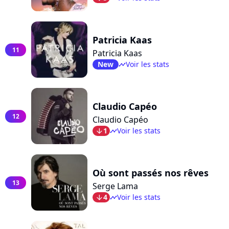
Patricia Kaas
11
Patricia Kaas
New
Voir les stats
timeline
Claudio Capéo
12
Claudio Capéo
1
Voir les stats
arrow_bot
timeline
Où sont passés nos rêves
13
Serge Lama
4
Voir les stats
arrow_bot
timeline