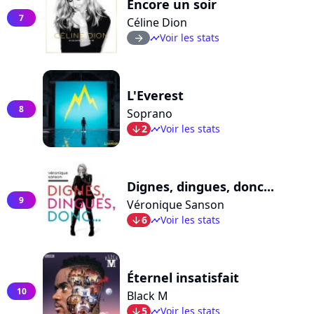
Encore un soir
7
Céline Dion
Voir les stats
arrow_right
timeline
L'Everest
8
Soprano
2
Voir les stats
arrow_bot
timeline
Dignes, dingues, donc...
9
Véronique Sanson
6
Voir les stats
arrow_bot
timeline
Éternel insatisfait
10
Black M
5
Voir les stats
arrow_bot
timeline