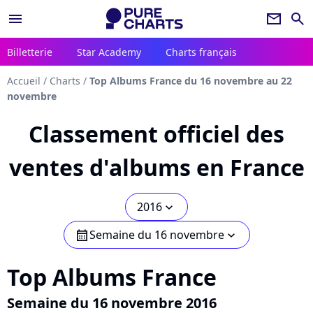
menu
newsletter
search
Billetterie
Star Academy
Charts français
Accueil
/
Charts
/
Top Albums France du 16 novembre au 22
novembre
Classement officiel des
ventes d'albums en France
2016
chevron_bot
Semaine du 16 novembre
calendar
chevron_bot
Top Albums France
Semaine du 16 novembre 2016