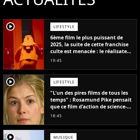
player2
LIFESTYLE
6ème film le plus puissant de
2025, la suite de cette franchise
culte est menacée : le réalisateur
claque la porte pour "différends
19:45
créatifs"
player2
LIFESTYLE
"L'un des pires films de tous les
temps" : Rosamund Pike pensait
que ce film d'action de science-
fiction avec Dwayne Johnson
18:45
mettrait fin à sa carrière
player2
MUSIQUE