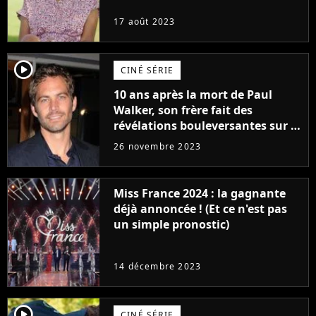
17 août 2023
player2
CINÉ SÉRIE
10 ans après la mort de Paul
Walker, son frère fait des
révélations bouleversantes sur la
réaction des acteurs de Fast and
26 novembre 2023
Furious
Miss France 2024 : la gagnante
déjà annoncée ! (Et ce n'est pas
un simple pronostic)
14 décembre 2023
player2
CINÉ SÉRIE