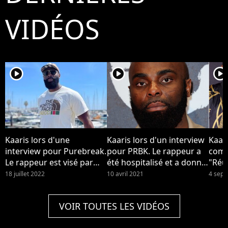
Gaumont-Opéra à
réu
VIDÉOS
Paris, le 19 juin 2018. ©
bag
Guirec
aoû
Coadic/Bestimage
sep
player2
player2
player2
Kaaris lors d'une
Kaaris lors d'un interview
Kaari
interview pour Purebreak.
pour PRBK. Le rappeur a
comp
Le rappeur est visé par
été hospitalisé et a donné
"Réus
une plainte pour violences
de ses nouvelles sur les
18 juillet 2022
10 avril 2021
4 sep
sur son ex femme.
réseaux
VOIR TOUTES LES VIDÉOS