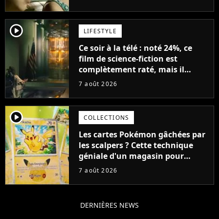
player2
LIFESTYLE
Ce soir à la télé : noté 24%, ce
film de science-fiction est
complètement raté, mais il
aurait pu être encore pire à
7 août 2026
cause de son acteur
player2
COLLECTIONS
Les cartes Pokémon gâchées par
les scalpers ? Cette technique
géniale d'un magasin pour
ruiner les revendeurs
7 août 2026
DERNIÈRES NEWS