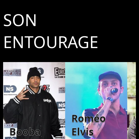
SON
ENTOURAGE
Roméo
Booba
Elvis