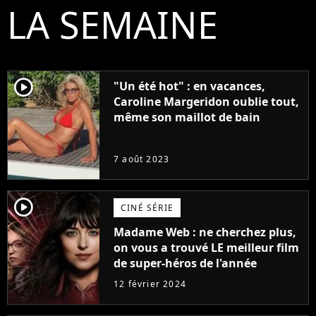
LA SEMAINE
player2
"Un été hot" : en vacances,
Caroline Margeridon oublie tout,
même son maillot de bain
7 août 2023
player2
CINÉ SÉRIE
Madame Web : ne cherchez plus,
on vous a trouvé LE meilleur film
de super-héros de l'année
12 février 2024