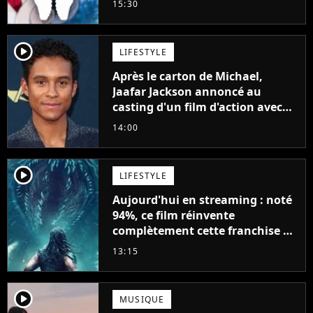
15:30
player2
LIFESTYLE
Après le carton de Michael,
Jaafar Jackson annoncé au
casting d'un film d'action avec
Will Smith
14:00
player2
LIFESTYLE
Aujourd'hui en streaming : noté
94%, ce film réinvente
complètement cette franchise de
science-fiction vieille de 40 ans
13:15
player2
MUSIQUE