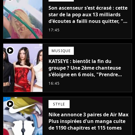
Son ascenseur s'est écrasé : cette
star de la pop aux 13 milliards
d'écoutes a failli nous quitter, "Je
pensais ne plus jamais chanter"
17:45
player2
MUSIQUE
KATSEYE : bientôt la fin du
groupe ? Une 2ème chanteuse
s'éloigne en 6 mois, "Prendre
cette décision n’a pas été facile"
16:45
player2
STYLE
Nike annonce 3 paires de Air Max
Plus inspirées d'un manga culte
de 1190 chapitres et 115 tomes