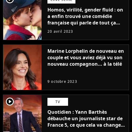
Homos, virilité, gender fluid : on
a enfin trouvé une comédie
française qui parle de tout ça
sans être super ringarde
20 avril 2023
Marine Lorphelin de nouveau en
couple et vous aviez déjà vu son
nouveau compagnon... à la télé
9 octobre 2023
player2
TV
Quotidien : Yann Barthès
débauche un journaliste star de
France 5, ce que cela va changer
à la rentrée