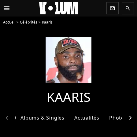
menu
newsletter
search
Accueil
Célébrités
Kaaris
KAARIS
chevron_left
chevron_right
phie
Albums & Singles
Actualités
Photos