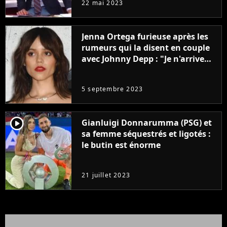
22 mai 2023
Jenna Ortega furieuse après les
rumeurs qui la disent en couple
avec Johnny Depp : "Je n'arrive
même pas..."
5 septembre 2023
player2
Gianluigi Donnarumma (PSG) et
sa femme séquestrés et ligotés :
le butin est énorme
21 juillet 2023