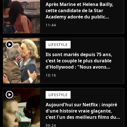
Après Marine et Helena Bailly,
cette candidate de la Star
Academy adorée du public
annonce son premier album,
11:44
"C'est tellement puissant"
player2
LIFESTYLE
Ils sont mariés depuis 75 ans,
c'est le couple le plus durable
d'Hollywood : "Nous avons
avancé jour après jour, et les
10:16
jours se sont transformés en
décennies"
player2
LIFESTYLE
Aujourd'hui sur Netflix : inspiré
d'une histoire vraie glaçante,
c'est l'un des meilleurs films du
21ème siècle
09:24