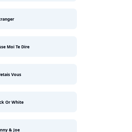
tranger
sse Moi Te Dire
J'etais Vous
ck Or White
nny & Joe