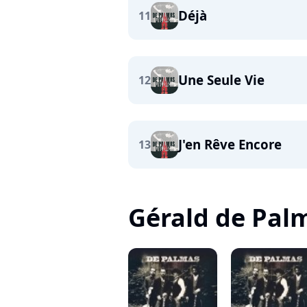
Déjà
11
Une Seule Vie
12
J'en Rêve Encore
13
Gérald de Palma