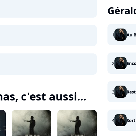
Géral
1
Au B
2
Enco
3
Rest
s, c'est aussi...
4
Sort