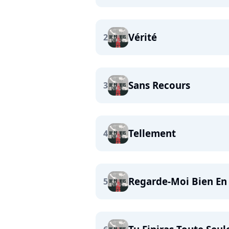
Vérité
2
Sans Recours
3
Tellement
4
Regarde-Moi Bien En
5