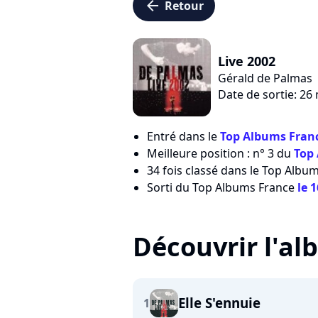
arrow_left
Retour
Live 2002
Gérald de Palmas
Date de sortie: 26
Entré dans le
Top Albums Franc
Meilleure position : n° 3 du
Top
34 fois classé dans le Top Albu
Sorti du Top Albums France
le 
Découvrir l'a
Elle S'ennuie
1