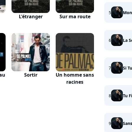
5
Mon 
L'étranger
Sur ma route
6
La S
7
Si T
eau
Sortir
Un homme sans
racines
8
Tu F
9
Sans