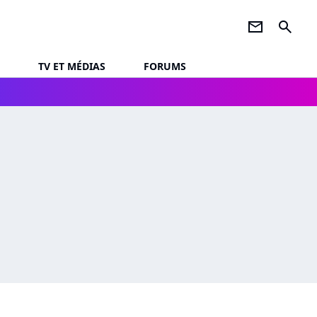
newsletter
search
TV ET MÉDIAS
FORUMS