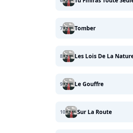
Tu Finiras Toute Seul
6
Tomber
7
Les Lois De La Natur
8
Le Gouffre
9
Sur La Route
10