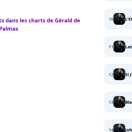
10
L'E
ts dans les charts de Gérald de
Palmas
11
Lai
12
Si 
13
Bla
14
Joh