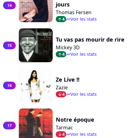
jours
14
Thomas Fersen
4
Voir les stats
arrow_top
timeline
Tu vas pas mourir de rire
15
Mickey 3D
4
Voir les stats
arrow_top
timeline
Ze Live !!
16
Zazie
4
Voir les stats
arrow_bot
timeline
Notre époque
17
Tarmac
4
Voir les stats
arrow_bot
timeline