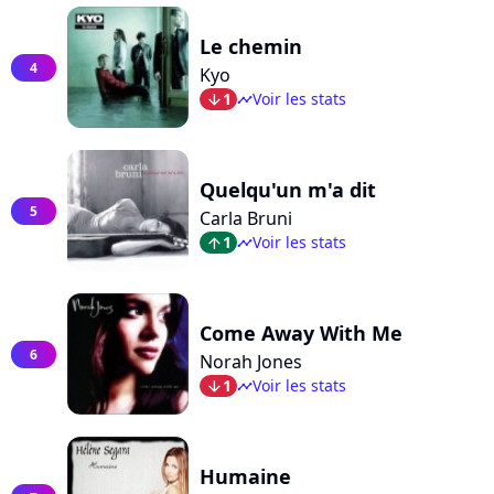
Le chemin
4
Kyo
1
Voir les stats
arrow_bot
timeline
Quelqu'un m'a dit
5
Carla Bruni
1
Voir les stats
arrow_top
timeline
Come Away With Me
6
Norah Jones
1
Voir les stats
arrow_bot
timeline
Humaine