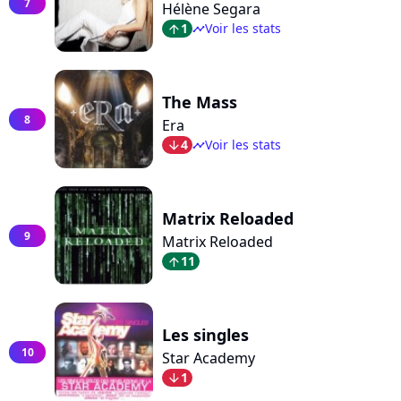
7
Hélène Segara
1
Voir les stats
arrow_top
timeline
The Mass
8
Era
4
Voir les stats
arrow_bot
timeline
Matrix Reloaded
9
Matrix Reloaded
11
arrow_top
Les singles
10
Star Academy
1
arrow_bot