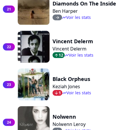
Diamonds On The Inside
21
Ben Harper
Voir les stats
arrow_right
timeline
Vincent Delerm
22
Vincent Delerm
12
Voir les stats
arrow_top
timeline
Black Orpheus
23
Keziah Jones
1
Voir les stats
arrow_bot
timeline
Nolwenn
24
Nolwenn Leroy