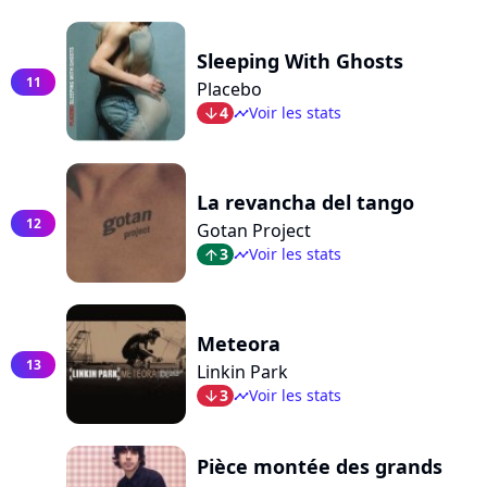
Sleeping With Ghosts
11
Placebo
4
Voir les stats
arrow_bot
timeline
La revancha del tango
12
Gotan Project
3
Voir les stats
arrow_top
timeline
Meteora
13
Linkin Park
3
Voir les stats
arrow_bot
timeline
Pièce montée des grands