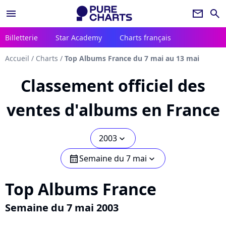
menu
newsletter
search
Billetterie
Star Academy
Charts français
Accueil
/
Charts
/
Top Albums France du 7 mai au 13 mai
Classement officiel des
ventes d'albums en France
2003
chevron_bot
Semaine du 7 mai
calendar
chevron_bot
Top Albums France
Semaine du 7 mai 2003