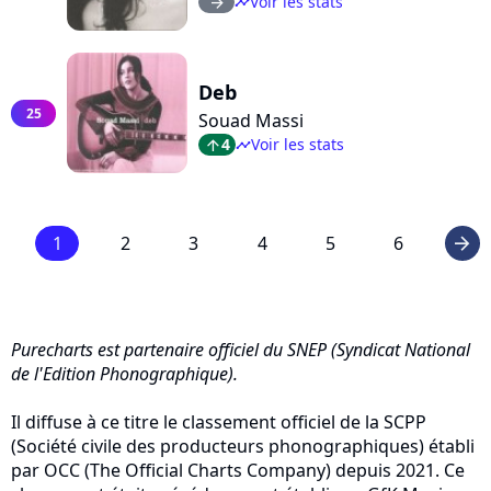
Voir les stats
arrow_right
timeline
Deb
25
Souad Massi
4
Voir les stats
arrow_top
timeline
1
2
3
4
5
6
arrow_right
Purecharts est partenaire officiel du SNEP (Syndicat National
de l'Edition Phonographique).
Il diffuse à ce titre le classement officiel de la SCPP
(Société civile des producteurs phonographiques) établi
par OCC (The Official Charts Company) depuis 2021. Ce