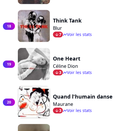
Think Tank
18
Blur
7
Voir les stats
arrow_bot
timeline
One Heart
19
Céline Dion
3
Voir les stats
arrow_bot
timeline
Quand l'humain danse
20
Maurane
3
Voir les stats
arrow_bot
timeline