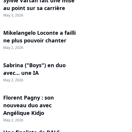
Sylvie Vartan fait une mise
au point sur sa carrière
May 3, 2026
Mikelangelo Loconte a failli
ne plus pouvoir chanter
May 2, 2026
Sabrina ("Boys") en duo
avec... une IA
May 2, 2026
Florent Pagny : son
nouveau duo avec
Angélique Kidjo
May 2, 2026