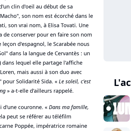
d'un clin d'oeil au début de sa
m "Macho", son nom est écorché dans le
ti, son vrai nom, à Elisa Tovati. Une
ra de conserver pour en faire son nom
e leçon d'espagnol, le Scarabée nous
"Sol" dans la langue de Cervantès : un
6) dans lequel elle partage l'affiche
 Loren, mais aussi à son duo avec
L'a
" pour Solidarité Sida. «
Le soleil, c'est
ang
» a-t-elle d'ailleurs rappelé.
ui d'une couronne. «
Dans ma famille,
la peut se référer au téléfilm
ncarne Poppée, impératrice romaine