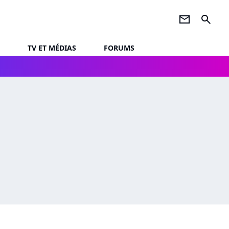
newsletter
search
TV ET MÉDIAS
FORUMS