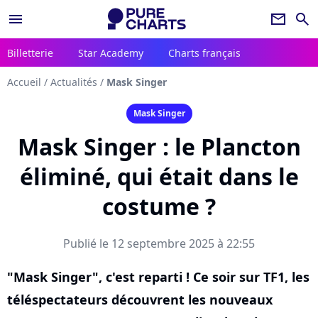
menu
newsletter
search
Billetterie
Star Academy
Charts français
Accueil
/
Actualités
/
Mask Singer
Mask Singer
Mask Singer : le Plancton
éliminé, qui était dans le
costume ?
Publié le 12 septembre 2025 à 22:55
"Mask Singer", c'est reparti ! Ce soir sur TF1, les
téléspectateurs découvrent les nouveaux