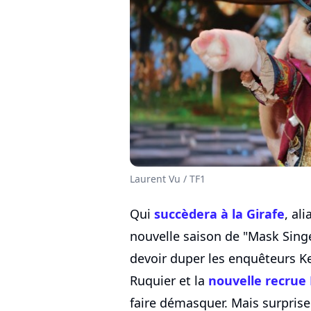
Laurent Vu / TF1
Qui
succèdera à la Girafe
, al
nouvelle saison de "Mask Singe
devoir duper les enquêteurs K
Ruquier et la
nouvelle recrue
faire démasquer. Mais surprise 