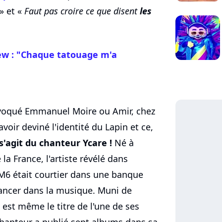
» et «
Faut pas croire ce que disent
les
iew : "Chaque tatouage m'a
a évoqué Emmanuel Moire ou Amir, chez
voir deviné l'identité du Lapin et ce,
 s'agit du chanteur Ycare !
Né à
la France, l'artiste révélé dans
 M6 était courtier dans une banque
lancer dans la musique. Muni de
est même le titre de l'une de ses
chanteur a publié sept albums dans sa