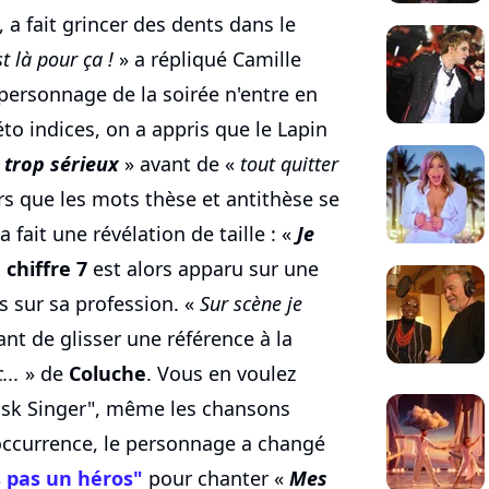
a fait grincer des dents dans le
t là pour ça !
» a répliqué Camille
personnage de la soirée n'entre en
éto indices, on a appris que le Lapin
trop sérieux
» avant de «
tout quitter
rs que les mots thèse et antithèse se
 a fait une révélation de taille : «
Je
 chiffre 7
est alors apparu sur une
us sur sa profession. «
Sur scène je
vant de glisser une référence à la
...
» de
Coluche
. Vous en voulez
ask Singer", même les chansons
'occurrence, le personnage a changé
s pas un héros"
pour chanter «
Mes