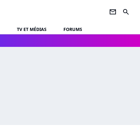
newsletter
search
TV ET MÉDIAS
FORUMS