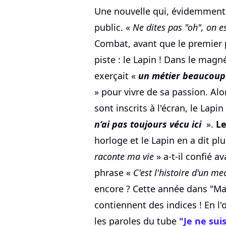
Une nouvelle qui, évidemment, 
public. «
Ne dites pas "oh", on es
Combat, avant que le premier 
piste : le Lapin ! Dans le magn
exerçait «
un métier beaucoup 
» pour vivre de sa passion. Alo
sont inscrits à l'écran, le Lapin
n’ai pas toujours vécu ici
».
Le
horloge et le Lapin en a dit pl
raconte ma vie
» a-t-il confié a
phrase «
C'est l'histoire d'un mec
encore ? Cette année dans "M
contiennent des indices ! En l
les paroles du tube
"Je ne sui