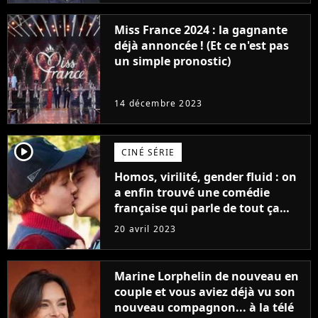
Miss France 2024 : la gagnante
déjà annoncée ! (Et ce n'est pas
un simple pronostic)
14 décembre 2023
player2
CINÉ SÉRIE
Homos, virilité, gender fluid : on
a enfin trouvé une comédie
française qui parle de tout ça
sans être super ringarde
20 avril 2023
Marine Lorphelin de nouveau en
couple et vous aviez déjà vu son
nouveau compagnon... à la télé