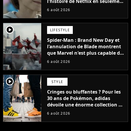
l'histoire de Netflix en seulement
48 jours
6 août 2026
player2
LIFESTYLE
Spider-Man : Brand New Day et
l'annulation de Blade montrent
que Marvel n'est plus capable de
faire quoi que ce soit de simple
6 août 2026
player2
STYLE
Cringes ou bluffantes ? Pour les
30 ans de Pokémon, adidas
dévoile une énorme collection de
sneakers et je ne sais pas quoi en
6 août 2026
penser