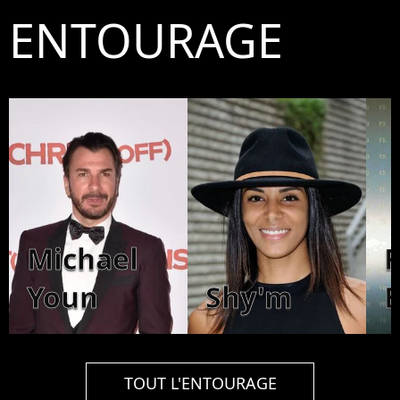
ENTOURAGE
Michael
F
Youn
Shy'm
TOUT L'ENTOURAGE