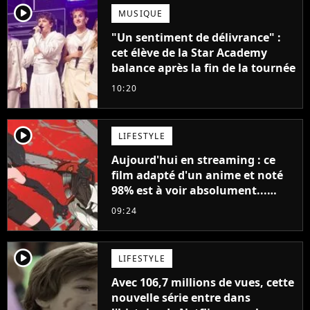
player2
MUSIQUE
"Un sentiment de délivrance" :
cet élève de la Star Academy
balance après la fin de la tournée
10:20
player2
LIFESTYLE
Aujourd'hui en streaming : ce
film adapté d'un anime et noté
98% est à voir absolument...
sinon vous ne comprendrez plus
09:24
la série
player2
LIFESTYLE
Avec 106,7 millions de vues, cette
nouvelle série entre dans