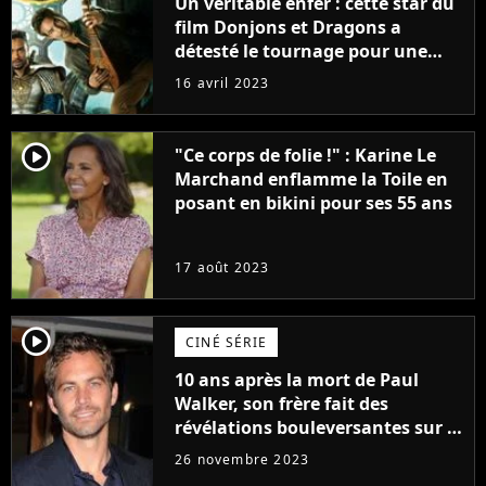
Un véritable enfer : cette star du
film Donjons et Dragons a
détesté le tournage pour une
raison très spéciale
16 avril 2023
player2
"Ce corps de folie !" : Karine Le
Marchand enflamme la Toile en
posant en bikini pour ses 55 ans
17 août 2023
player2
CINÉ SÉRIE
10 ans après la mort de Paul
Walker, son frère fait des
révélations bouleversantes sur la
réaction des acteurs de Fast and
26 novembre 2023
Furious