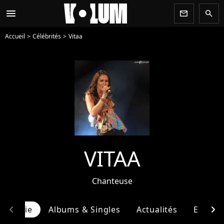
menu
newsletter
search
Accueil
Célébrités
Vitaa
VITAA
Chanteuse
chevron_left
chevron_right
ographie
Albums & Singles
Actualités
Entour