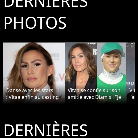
DERNIÈRES
PHOTOS
Danse avec les stars 11
Vitaa se confie sur son
Vit
: Vitaa enfin au casting
amitié avec Diam's : "Je
l'a
? Pourquoi ça n'arrivera
l'ai vue beaucoup
con
jamais
souffrir"
à c
DERNIÈRES