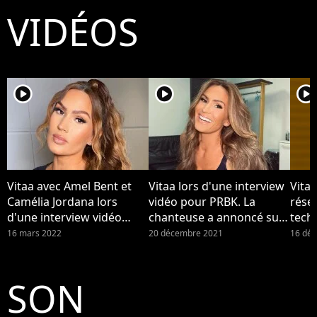
VIDÉOS
player2
player2
player2
Vitaa avec Amel Bent et
Vitaa lors d'une interview
Vitaa
Camélia Jordana lors
vidéo pour PRBK. La
résea
d'une interview vidéo
chanteuse a annoncé sur
techn
pour PRBK. Vitaa maman :
Instagram être enceinte
"dév
16 mars 2022
20 décembre 2021
16 dé
la chanteuse a accouché
de son troisième enfant.
de son troisième enfant,
elle annonce la naissance
SON
du bébé.