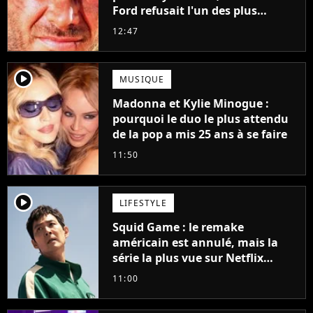
Ford refusait l'un des plus
grands succès de tous les temps
12:47
player2
MUSIQUE
Madonna et Kylie Minogue :
pourquoi le duo le plus attendu
de la pop a mis 25 ans à se faire
11:50
player2
LIFESTYLE
Squid Game : le remake
américain est annulé, mais la
série la plus vue sur Netflix
pourrait avoir une version
11:00
française