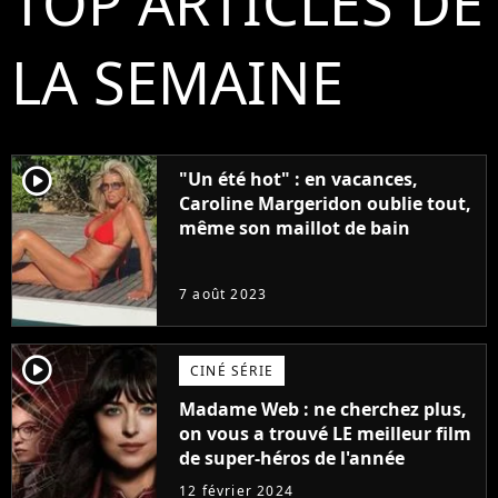
TOP ARTICLES DE
LA SEMAINE
player2
"Un été hot" : en vacances,
Caroline Margeridon oublie tout,
même son maillot de bain
7 août 2023
player2
CINÉ SÉRIE
Madame Web : ne cherchez plus,
on vous a trouvé LE meilleur film
de super-héros de l'année
12 février 2024