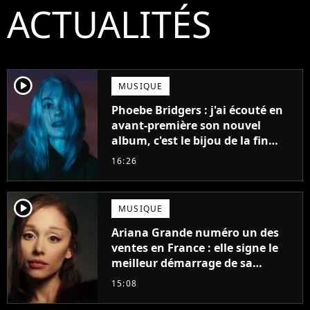
ACTUALITÉS
player2
MUSIQUE
Phoebe Bridgers : j'ai écouté en
avant-première son nouvel
album, c'est le bijou de la fin
d'été
16:26
player2
MUSIQUE
Ariana Grande numéro un des
ventes en France : elle signe le
meilleur démarrage de sa
carrière avec son album Petal
15:08