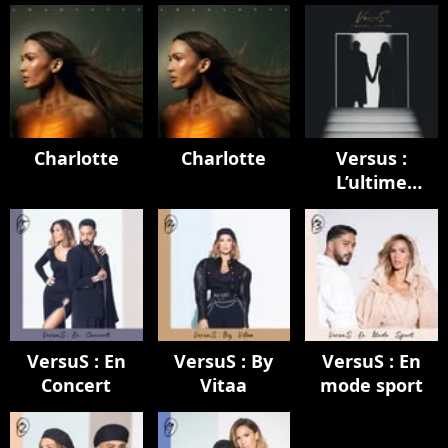
Charlotte
Charlotte
Versus :
L’ultime
chapitre
VersuS : En
VersuS : By
VersuS : En
Concert
Vitaa
mode sport