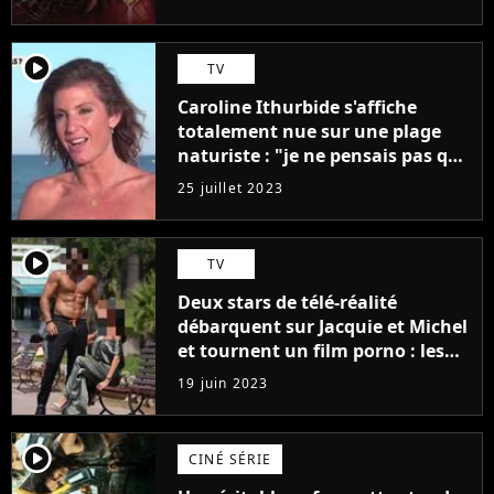
player2
TV
Caroline Ithurbide s'affiche
totalement nue sur une plage
naturiste : "je ne pensais pas que
j'arriverais à le faire..."
25 juillet 2023
player2
TV
Deux stars de télé-réalité
débarquent sur Jacquie et Michel
et tournent un film porno : les
premières images du tournage
19 juin 2023
(exclu)
player2
CINÉ SÉRIE