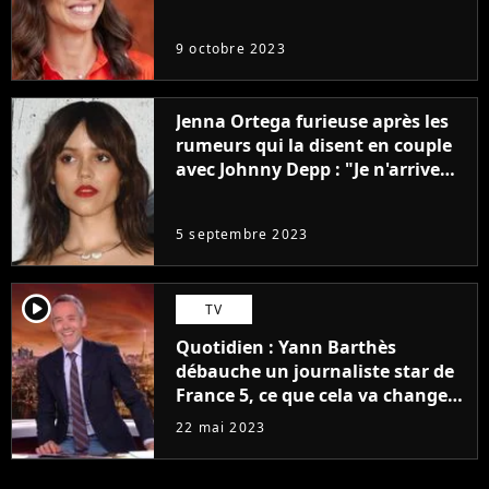
9 octobre 2023
Jenna Ortega furieuse après les
rumeurs qui la disent en couple
avec Johnny Depp : "Je n'arrive
même pas..."
5 septembre 2023
player2
TV
Quotidien : Yann Barthès
débauche un journaliste star de
France 5, ce que cela va changer
à la rentrée
22 mai 2023