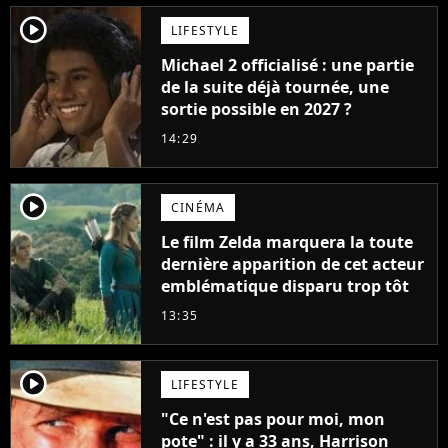
player2
LIFESTYLE
Michael 2 officialisé : une partie
de la suite déjà tournée, une
sortie possible en 2027 ?
14:29
player2
CINÉMA
Le film Zelda marquera la toute
dernière apparition de cet acteur
emblématique disparu trop tôt
13:35
player2
LIFESTYLE
"Ce n'est pas pour moi, mon
pote" : il y a 33 ans, Harrison